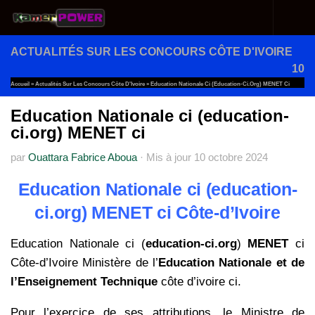
Au dessous du contenu
ACTUALITÉS SUR LES CONCOURS CÔTE D'IVOIRE
10
Accueil
»
Actualités Sur Les Concours Côte D'Ivoire
»
Education Nationale Ci (education-Ci.org) MENET Ci
Education Nationale ci (education-
ci.org) MENET ci
par
Ouattara Fabrice Aboua
·
Mis à jour
10 octobre 2024
Education Nationale ci (education-
ci.org) MENET ci Côte-d’Ivoire
Education Nationale ci (
education-ci.org
)
MENET
ci
Côte-d’Ivoire Ministère de l’
Education Nationale et de
l’Enseignement Technique
côte d’ivoire ci.
Pour l’exercice de ses attributions, le Ministre de