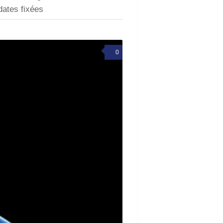
dates fixées
0