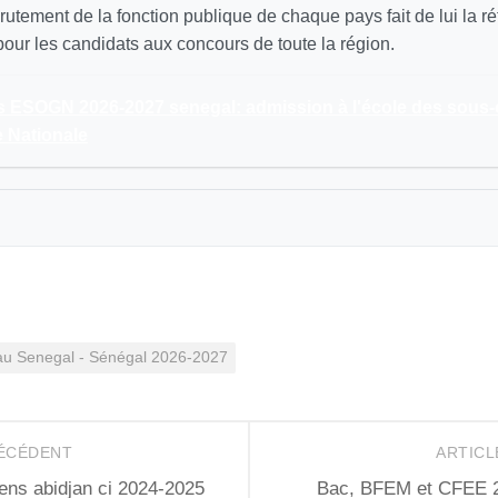
utement de la fonction publique de chaque pays fait de lui la r
our les candidats aux concours de toute la région.
 ESOGN 2026-2027 senegal: admission à l'école des sous-of
 Nationale
au Senegal - Sénégal 2026-2027
RÉCÉDENT
ARTICL
ens abidjan ci 2024-2025
Bac, BFEM et CFEE 20