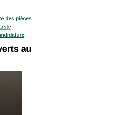
te des pièces
Liste
andidature
.
verts au