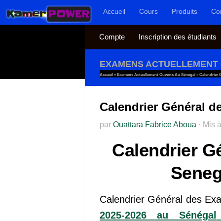
Accueil
Cours
Produits
Co
Au dessous du contenu
Compte
Inscription des étudiants
EXAMENS ACTUELLEMENT 
Accueil
»
Examens Actuellement Ouverts Au Sénégal
»
Calendrier 
Calendrier Général d
par
Ouattara Fabrice Aboua
·
Mis à
Calendrier G
Seneg
Calendrier Général des E
2025-2026 au Sénégal