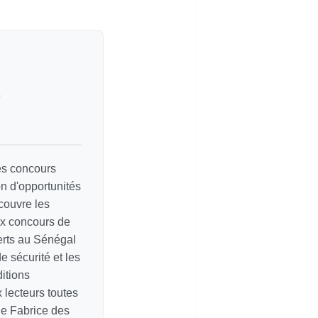
e
les concours
on d'opportunités
couvre les
ux concours de
erts au Sénégal
e sécurité et les
itions
ux lecteurs toutes
de Fabrice des