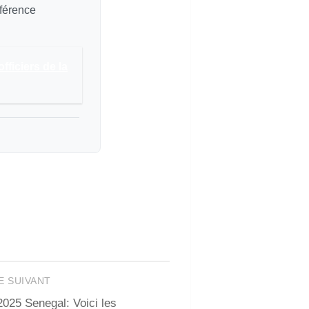
éférence
ficiers de la
E SUIVANT
25 Senegal: Voici les