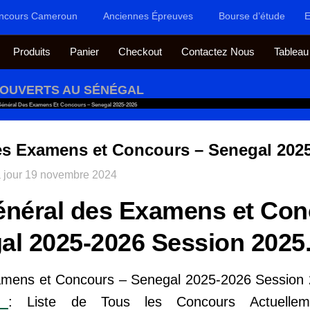
ncours Cameroun
Anciennes Épreuves
Bourse d’étude
E
Produits
Panier
Checkout
Contactez Nous
Tableau
OUVERTS AU SÉNÉGAL
Général Des Examens Et Concours – Senegal 2025-2026
es Examens et Concours – Senegal 202
 jour
19 novembre 2024
énéral des Examens et Con
al 2025-2026 Session 2025
xamens et Concours – Senegal 2025-2026 Session
: Liste de Tous les Concours Actuelleme