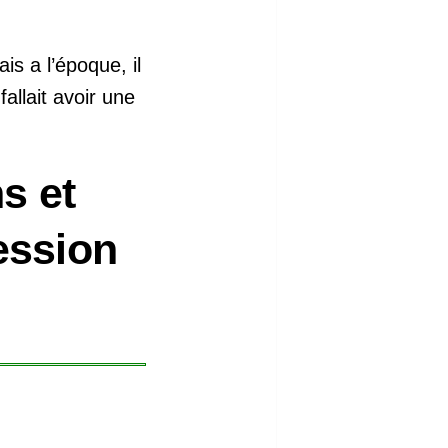
s a l’époque, il
allait avoir une
s et
ession