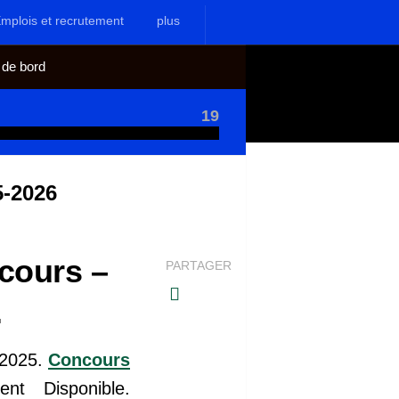
mplois et recrutement
plus
 de bord
19
5-2026
cours –
PARTAGER
.
 2025.
Concours
nt Disponible.