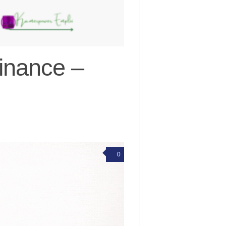
inance –
0