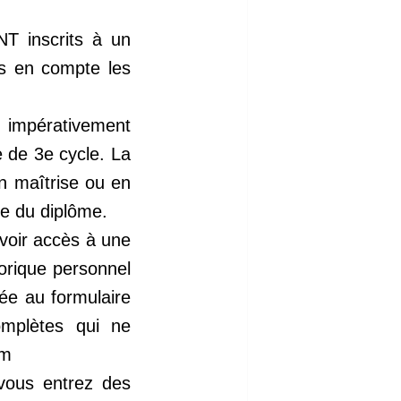
T inscrits à un
as en compte les
.
 impérativement
e de 3e cycle. La
en maîtrise ou en
se du diplôme.
voir accès à une
torique personnel
hée au formulaire
omplètes qui ne
om
vous entrez des