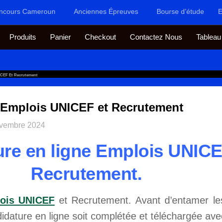
ncours Cameroun
Anciennes Épreuves
Bourse d’étude
E
Produits
Panier
Checkout
Contactez Nous
Tableau
ICEF Et Recrutement
e Emplois UNICEF et Recrutement
ovembre 2024
re en ligne Emplois UNICE
Recrutement.
ois UNICEF
et Recrutement. Avant d’entamer le
dature en ligne soit complétée et téléchargée ave