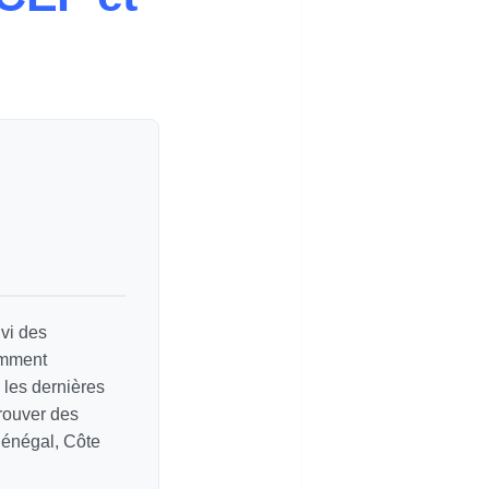
vi des
amment
e les dernières
rouver des
Sénégal, Côte