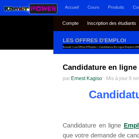
Accueil
Cours
Produits
Co
Au dessous du contenu
Compte
Inscription des étudiants
LES OFFRES D'EMPLOI
Accueil
»
Les Offres D'Emploi
»
Candidature En Ligne Emplois UN
Candidature en lign
par
Ernest Kagiso
·
Mis à jour
9 n
Candidatu
Candidature en ligne
Empl
que votre demande de candi