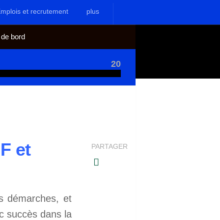
mplois et recrutement
plus
 de bord
20
F et
PARTAGER
s démarches, et
c succès dans la