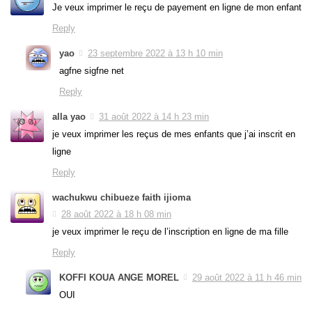
Je veux imprimer le reçu de payement en ligne de mon enfant
Reply
yao
23 septembre 2022 à 13 h 10 min
agfne sigfne net
Reply
alla yao
31 août 2022 à 14 h 23 min
je veux imprimer les reçus de mes enfants que j’ai inscrit en
ligne
Reply
wachukwu chibueze faith ijioma
28 août 2022 à 18 h 08 min
je veux imprimer le reçu de l’inscription en ligne de ma fille
Reply
KOFFI KOUA ANGE MOREL
29 août 2022 à 11 h 46 min
OUI