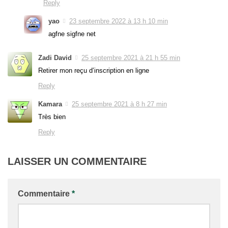
Reply
yao
23 septembre 2022 à 13 h 10 min
agfne sigfne net
Zadi David
25 septembre 2021 à 21 h 55 min
Retirer mon reçu d’inscription en ligne
Reply
Kamara
25 septembre 2021 à 8 h 27 min
Très bien
Reply
LAISSER UN COMMENTAIRE
Commentaire
*