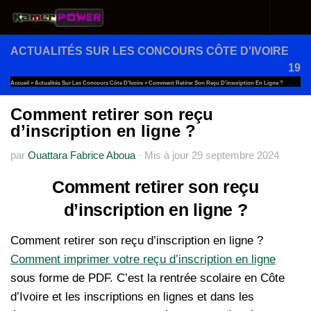
Au dessous du contenu
ACTUALITÉS SUR LES CONCOURS CÔTE D'IVOIRE
19
Accueil
»
Actualités Sur Les Concours Côte D'Ivoire
»
Comment Retirer Son Reçu D’inscription En Ligne ?
Comment retirer son reçu
d’inscription en ligne ?
par
Ouattara Fabrice Aboua
·
Mis à jour
29 septembre 2024
Comment retirer son reçu
d’inscription en ligne ?
Comment retirer son reçu d’inscription en ligne ?
Comment imprimer votre reçu d’inscription en ligne
sous forme de PDF. C’est la rentrée scolaire en Côte
d’Ivoire et les inscriptions en lignes et dans les