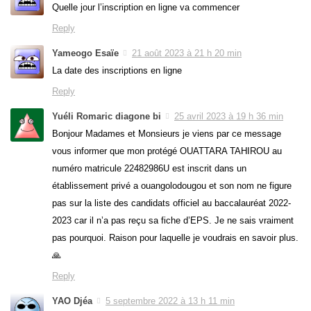
Quelle jour l’inscription en ligne va commencer
Reply
Yameogo Esaïe
21 août 2023 à 21 h 20 min
La date des inscriptions en ligne
Reply
Yuéli Romaric diagone bi
25 avril 2023 à 19 h 36 min
Bonjour Madames et Monsieurs je viens par ce message
vous informer que mon protégé OUATTARA TAHIROU au
numéro matricule 22482986U est inscrit dans un
établissement privé a ouangolodougou et son nom ne figure
pas sur la liste des candidats officiel au baccalauréat 2022-
2023 car il n’a pas reçu sa fiche d’EPS. Je ne sais vraiment
pas pourquoi. Raison pour laquelle je voudrais en savoir plus.
🙏
Reply
YAO Djéa
5 septembre 2022 à 13 h 11 min