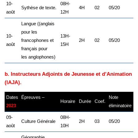
10-
08H-
Sythèse de texte.
4H
02
05/20
août
12H
Langue ((anglais
pour les
10-
13H-
francophones et
2H
02
05/20
août
15H
français pour
les anglophones)
b.
Instructeurs Adjoints de Jeunesse et d’Animation
(lAJA).
Dates
Épreuves –
Note
Horaire
Durée
Coef.
2023
kamerpower.com
éliminatoire
09-
08H-
Culture Générale
2H
03
05/20
août
10H
Géographie