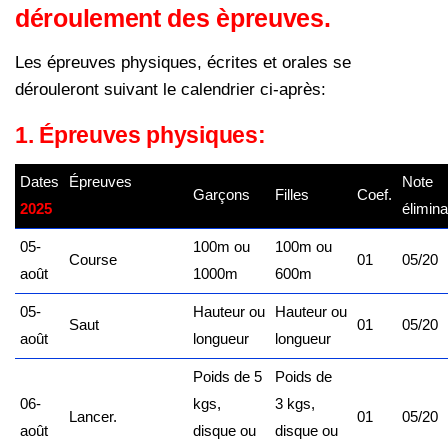
déroulement des èpreuves.
Les épreuves physiques, écrites et orales se
dérouleront suivant le calendrier ci-
après:
1. Épreuves physiques:
Dates
Épreuves
–
Note
Garçons
Filles
Coef.
2025
kamerpower.com
élimina
05-
100m ou
100m ou
Course
01
05/20
août
1000m
600m
05-
Hauteur ou
Hauteur ou
Saut
01
05/20
août
longueur
longueur
Poids de 5
Poids de
06-
kgs,
3 kgs,
Lancer.
01
05/20
août
disque ou
disque ou