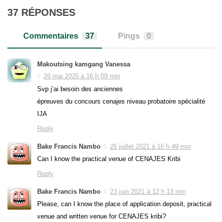
37 RÉPONSES
Commentaires
37
Pings
0
Makoutsing kamgang Vanessa
26 mai 2025 à 16 h 09 min
Svp j’ai besoin des anciennes
épreuves du concours cenajes niveau probatoire spécialité
IJA
Reply
Bake Francis Nambo
26 juillet 2021 à 16 h 49 min
Can I know the practical venue of CENAJES Kribi
Reply
Bake Francis Nambo
23 juin 2021 à 12 h 13 min
Please, can I know the place of application deposit, practical
venue and written venue for CENAJES kribi?