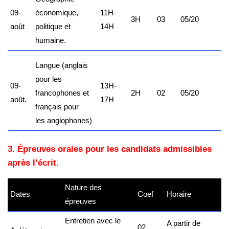
09-
économique,
11H-
3H
03
05/20
août
politique et
14H
humaine.
Langue (anglais
pour les
09-
13H-
francophones et
2H
02
05/20
août.
17H
français pour
les anglophones)
3. Épreuves orales pour les candidats admissibles
après l’écrit.
Nature des
Dates
Coef
Horaire
épreuves
Entretien avec le
A partir de
02