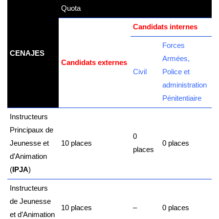
Quota
kamerpower.com
Candidats internes
Forces
CENAJES
Armées,
Candidats externes
Civil
Police et
administration
Pénitentiaire
Instructeurs
Principaux de
0
Jeunesse et
10 places
0 places
places
d’Animation
(
IPJA
)
Instructeurs
de
Jeunesse
10 places
–
0 places
et
d’Animation