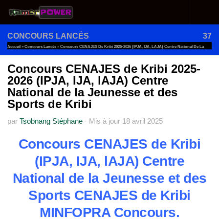
Au dessous du contenu
CONCOURS LANCÉS
37
Accueil
»
Concours Lancés
»
Concours CENAJES De Kribi 2025-2026 (IPJA, IJA, LAJA) Centre National De La
Jeunesse Et Des Sports De Kribi
Concours CENAJES de Kribi 2025-
2026 (IPJA, IJA, lAJA) Centre
National de la Jeunesse et des
Sports de Kribi
par
Tsobnang Stéphane
·
Mis à jour
18 avril 2025
Concours CENAJES de Kribi
(IPJA, IJA, lAJA) Centre
National de la Jeunesse et des
Sports CENAJES de Kribi
MINFOPRA Concours.