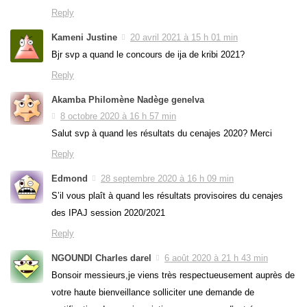
Reply
Kameni Justine
20 avril 2021 à 15 h 01 min
Bjr svp a quand le concours de ija de kribi 2021?
Reply
Akamba Philomène Nadège genelva
8 octobre 2020 à 16 h 57 min
Salut svp à quand les résultats du cenajes 2020? Merci
Reply
Edmond
28 septembre 2020 à 16 h 09 min
S’il vous plaît à quand les résultats provisoires du cenajes
des IPAJ session 2020/2021
Reply
NGOUNDI Charles darel
6 août 2020 à 21 h 43 min
Bonsoir messieurs,je viens très respectueusement auprès de
votre haute bienveillance solliciter une demande de