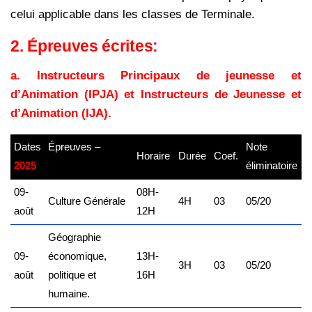
celui applicable dans les
classes de Terminale.
2. Épreuves écrites:
a. Instructeurs Principaux de jeunesse et
d’Animation (IPJA) et Instructeurs de Jeunesse et
d’Animation (IJA).
Dates
Épreuves –
Note
Horaire
Durée
Coef.
2025
kamerpower.com
éliminatoire
09-
08H-
Culture Générale
4H
03
05/20
août
12H
Géographie
09-
économique,
13H-
3H
03
05/20
août
politique et
16H
humaine.