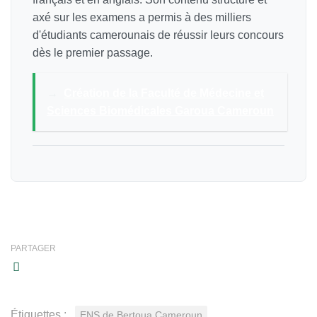
axé sur les examens a permis à des milliers
d'étudiants camerounais de réussir leurs concours
dès le premier passage.
→
Création de la Faculté de Médecine et
Sciences Biomédicales Garoua Cameroun
PARTAGER
Étiquettes :
ENS de Bertoua Cameroun