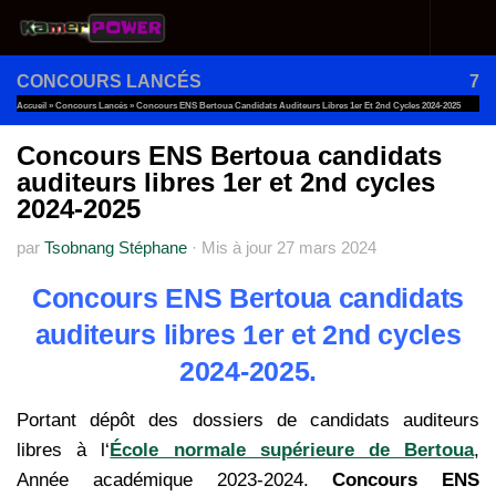
Au dessous du contenu
CONCOURS LANCÉS
7
Accueil
»
Concours Lancés
»
Concours ENS Bertoua Candidats Auditeurs Libres 1er Et 2nd Cycles 2024-2025
Concours ENS Bertoua candidats
auditeurs libres 1er et 2nd cycles
2024-2025
par
Tsobnang Stéphane
·
Mis à jour
27 mars 2024
Concours ENS Bertoua candidats
auditeurs libres 1er et 2nd cycles
2024-2025.
Portant dépôt des dossiers de candidats auditeurs
libres à l‘
École normale supérieure de Bertoua
,
Année académique 2023-2024.
Concours ENS