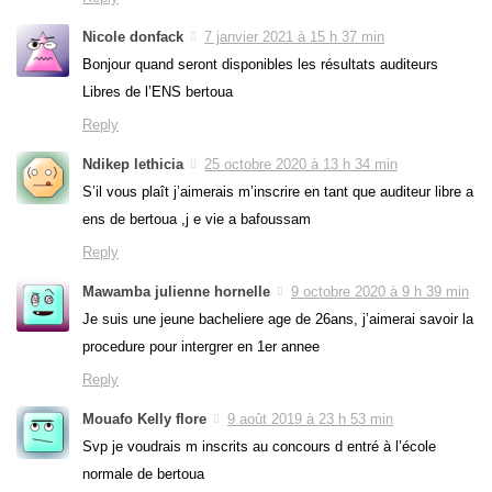
Nicole donfack
7 janvier 2021 à 15 h 37 min
Bonjour quand seront disponibles les résultats auditeurs
Libres de l’ENS bertoua
Reply
Ndikep lethicia
25 octobre 2020 à 13 h 34 min
S’il vous plaît j’aimerais m’inscrire en tant que auditeur libre a
ens de bertoua ,j e vie a bafoussam
Reply
Mawamba julienne hornelle
9 octobre 2020 à 9 h 39 min
Je suis une jeune bacheliere age de 26ans, j’aimerai savoir la
procedure pour intergrer en 1er annee
Reply
Mouafo Kelly flore
9 août 2019 à 23 h 53 min
Svp je voudrais m inscrits au concours d entré à l’école
normale de bertoua