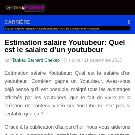
Au dessous du contenu
CARRIÈRE
0
Accueil
»
Carrière
»
Estimation Salaire Youtubeur: Quel Est Le Salaire D’un Youtubeur
Estimation salaire Youtubeur: Quel
est le salaire d’un youtubeur
par
Tankeu Bernard Chekep
·
Mis à jour
11 septembre 2025
Estimation salaire Youtubeur: Quel est le salaire d’un
youtubeur. Combien gagne un Youtubeur. Avez-vous
déjà pensé qu’il est possible, malgré tous les avantages
affichés par les youtubers, que le fait de vivre de la
création de contenu vidéo sur YouTube ne soit pas si
rentable que ça ?
Grâce à la publication d’aujourd’hui, nous vous aiderons