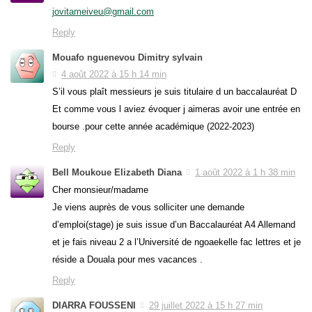
jovitameiveu@gmail.com
Reply
Mouafo nguenevou Dimitry sylvain
4 août 2022 à 15 h 14 min
S’il vous plaît messieurs je suis titulaire d un baccalauréat D
Et comme vous l aviez évoquer j aimeras avoir une entrée en
bourse .pour cette année académique (2022-2023)
Reply
Bell Moukoue Elizabeth Diana
1 août 2022 à 1 h 38 min
Cher monsieur/madame
Je viens auprès de vous solliciter une demande
d’emploi(stage) je suis issue d’un Baccalauréat A4 Allemand
et je fais niveau 2 a l’Université de ngoaekelle fac lettres et je
réside a Douala pour mes vacances .
Reply
DIARRA FOUSSENI
29 juillet 2022 à 15 h 27 min