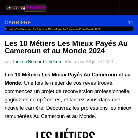
Au dessous du contenu
CARRIÈRE
11
Accueil
»
Carrière
»
Les 10 Métiers Les Mieux Payés Au Cameroun Et Au Monde 2024
Les 10 Métiers Les Mieux Payés Au
Cameroun et au Monde 2024
par
Tankeu Bernard Chekep
·
Mis à jour
23 juillet 2024
Les 10 Métiers Les Mieux Payés Au Cameroun et au
Monde
. Une fois le métier de vos rêves trouvé,
commencez un projet de reconversion professionnelle,
gagnez en compétences, et lancez-vous dans une
nouvelle carrière. Découvrez les professions les mieux
rémunérées Au Cameroun et au Monde.