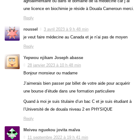
agroalimentaire ou dans le domaine de la médecine car j ai
une licence en biochimie je réside à Douala Cameroun merci.
Reply
roussel
3 avril 2023 à 9 h 48 min
je veut faire médecine au Canada et je n’ai pas de moyen
Reply
Yepwou njikam Joseph abasse
28 janvier 2023 à 10 h 48 min
Bonjour monsieur ou madame
J’aimerais bien passer par billet de votre aide pour acquérir
une bourse d’étude dans une formation particuliere
Quand à moi je suis titulaire d’un bac C et je suis étudiant à
l’Université de de douala niveau 2 en PHYSIQUE
Reply
Meiveu nguekou jovita maïva
11 septembre 2022 à 19 h 41 min