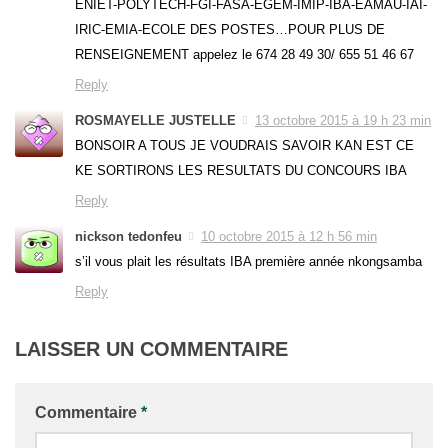
ENIET-POLYTECH-FGI-FASA-EGEM-IMIP-IBA-EAMAU-IAI-
IRIC-EMIA-ECOLE DES POSTES…POUR PLUS DE
RENSEIGNEMENT appelez le 674 28 49 30/ 655 51 46 67
Reply
ROSMAYELLE JUSTELLE
13 octobre 2015 à 19 h 23 min
BONSOIR A TOUS JE VOUDRAIS SAVOIR KAN EST CE
KE SORTIRONS LES RESULTATS DU CONCOURS IBA
Reply
nickson tedonfeu
10 octobre 2015 à 12 h 56 min
s’il vous plait les résultats IBA première année nkongsamba
Reply
LAISSER UN COMMENTAIRE
Commentaire
*