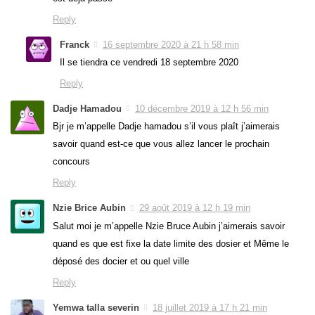
Reply
Franck
16 septembre 2020 à 21 h 58 min
Il se tiendra ce vendredi 18 septembre 2020
Reply
Dadje Hamadou
10 décembre 2019 à 12 h 56 min
Bjr je m’appelle Dadje hamadou s’il vous plaît j’aimerais
savoir quand est-ce que vous allez lancer le prochain
concours
Reply
Nzie Brice Aubin
29 août 2019 à 12 h 19 min
Salut moi je m’appelle Nzie Bruce Aubin j’aimerais savoir
quand es que est fixe la date limite des dosier et Même le
déposé des docier et ou quel ville
Reply
Yemwa talla severin
18 juillet 2019 à 17 h 21 min