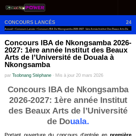
Au dessous du contenu
CONCOURS LANCÉS
24
Accueil
»
Concours Lancés
»
Concours IBA De Nkongsamba 2026-2027: 1ère Année Institut Des Beaux Arts De
L’Université De Douala À Nkongsamba
Concours IBA de Nkongsamba 2026-
2027: 1ère année Institut des Beaux
Arts de l’Université de Douala à
Nkongsamba
par
Tsobnang Stéphane
·
Mis à jour
20 mars 2026
Concours IBA de Nkongsamba
2026-2027: 1ère année Institut
des Beaux Arts de l’Université
de Do
uala.
Portant ouverture du concours d’entrée en
première