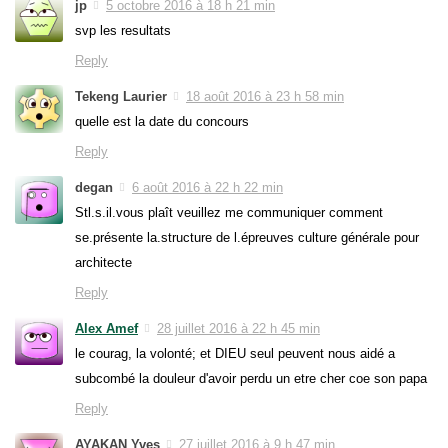
jp
5 octobre 2016 à 18 h 21 min
svp les resultats
Reply
Tekeng Laurier
18 août 2016 à 23 h 58 min
quelle est la date du concours
Reply
degan
6 août 2016 à 22 h 22 min
Stl.s.il.vous plaît veuillez me communiquer comment
se.présente la.structure de l.épreuves culture générale pour
architecte
Reply
Alex Amef
28 juillet 2016 à 22 h 45 min
le courag, la volonté; et DIEU seul peuvent nous aidé a
subcombé la douleur d'avoir perdu un etre cher coe son papa
Reply
AYAKAN Yves
27 juillet 2016 à 9 h 47 min