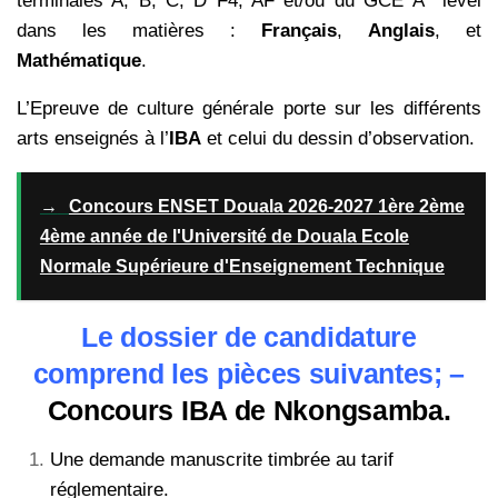
terminales A, B, C, D F4, AF et/ou du GCE A level
dans les matières :
Français
,
Anglais
, et
Mathématique
.
L’Epreuve de culture générale porte sur les différents
arts enseignés à l’
IBA
et celui du dessin d’observation.
→
Concours ENSET Douala 2026-2027 1ère 2ème
4ème année de l'Université de Douala Ecole
Normale Supérieure d'Enseignement Technique
Le dossier de candidature
comprend les pièces suivantes; –
Concours IBA de Nkongsamba.
Une demande manuscrite timbrée au tarif
réglementaire.