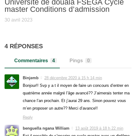
Université de douala FSEGA Cycle
master Conditions d’admission
30 avril 2023
4 RÉPONSES
Commentaires
4
Pings
0
Binjemb
28 décembre 2020 à 15 h 14 min
Bonjour!! Svp y a t il moyen de faire un concours d’entrer en
quatrième année malgré l’âge avancé?? J’aimerais tenter ma
chance l’an prochain. Et j’aurai 29 ans. Sinon pouvez vous
m’en proposer un autre?? Merci d’avance!!
Reply
benguella ngana William
13 août 2019 à 18 h 22 min
Est il possible de s’inscrire en cycle master avec un diplôme