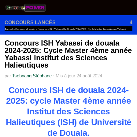
Au dessous du contenu
CONCOURS LANCÉS
4
Accueil
»
Concours Lancés
»
Concours ISH Yabassi De Douala 2024-2025: Cycle Master 4ème Année Yabassi
Institut Des Sciences Halieutiques
Concours ISH Yabassi de douala
2024-2025: Cycle Master 4ème année
Yabassi Institut des Sciences
Halieutiques
par
Tsobnang Stéphane
·
Mis à jour
24 août 2024
Concours ISH de douala 2024-
2025: cycle Master 4ème année
Institut des Sciences
Halieutiques (ISH) de Université
de Douala.