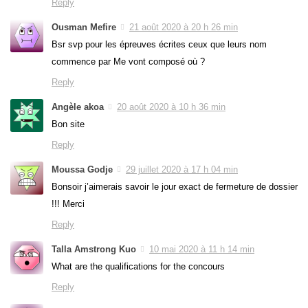
Reply
Ousman Mefire
21 août 2020 à 20 h 26 min
Bsr svp pour les épreuves écrites ceux que leurs nom
commence par Me vont composé où ?
Reply
Angèle akoa
20 août 2020 à 10 h 36 min
Bon site
Reply
Moussa Godje
29 juillet 2020 à 17 h 04 min
Bonsoir j’aimerais savoir le jour exact de fermeture de dossier
!!! Merci
Reply
Talla Amstrong Kuo
10 mai 2020 à 11 h 14 min
What are the qualifications for the concours
Reply