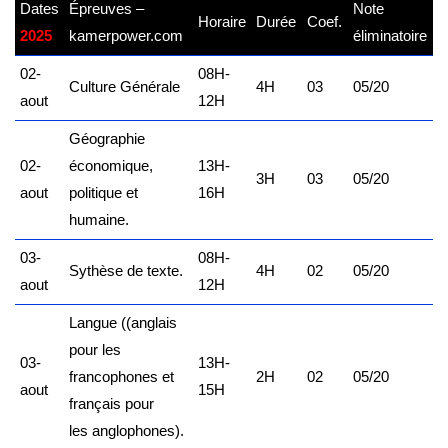
Dates
Épreuves –
Note
Horaire
Durée
Coef.
2025
kamerpower.com
éliminatoire
02-
08H-
Culture Générale
4H
03
05/20
aout
12H
Géographie
02-
économique,
13H-
3H
03
05/20
aout
politique et
16H
humaine.
03-
08H-
Sythèse de texte.
4H
02
05/20
aout
12H
Langue ((anglais
pour les
03-
13H-
francophones et
2H
02
05/20
aout
15H
français pour
les anglophones).