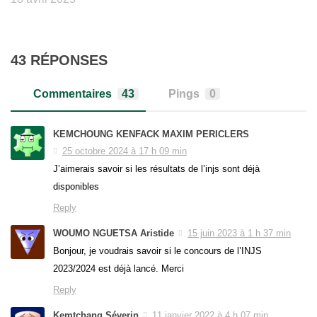
43 RÉPONSES
Commentaires
43
Pings
0
KEMCHOUNG KENFACK MAXIM PERICLERS
25 octobre 2024 à 17 h 09 min
J’aimerais savoir si les résultats de l’injs sont déjà
disponibles
Reply
WOUMO NGUETSA Aristide
15 juin 2023 à 1 h 37 min
Bonjour, je voudrais savoir si le concours de l’INJS
2023/2024 est déjà lancé. Merci
Reply
Kemtchang Séverin
11 janvier 2022 à 4 h 07 min