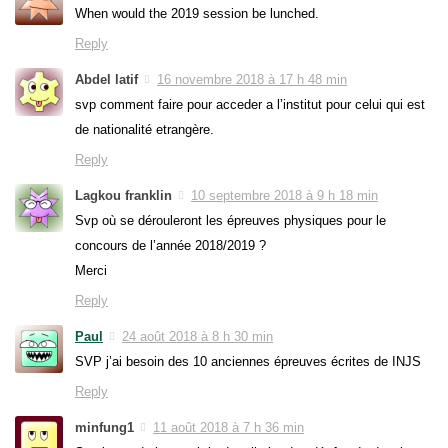
When would the 2019 session be lunched.
Reply
Abdel latif
16 novembre 2018 à 17 h 48 min
svp comment faire pour acceder a l’institut pour celui qui est
de nationalité etrangère.
Reply
Lagkou franklin
10 septembre 2018 à 9 h 18 min
Svp où se dérouleront les épreuves physiques pour le
concours de l’année 2018/2019 ?
Merci
Reply
Paul
24 août 2018 à 8 h 30 min
SVP j’ai besoin des 10 anciennes épreuves écrites de INJS
Reply
minfung1
11 août 2018 à 7 h 36 min