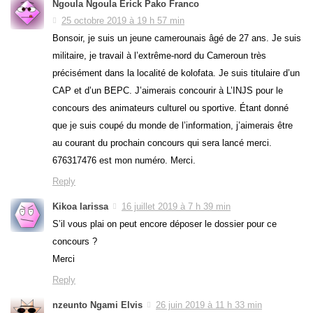
Ngoula Ngoula Erick Pako Franco
25 octobre 2019 à 19 h 57 min
Bonsoir, je suis un jeune camerounais âgé de 27 ans. Je suis
militaire, je travail à l’extrême-nord du Cameroun très
précisément dans la localité de kolofata. Je suis titulaire d’un
CAP et d’un BEPC. J’aimerais concourir à L’INJS pour le
concours des animateurs culturel ou sportive. Étant donné
que je suis coupé du monde de l’information, j’aimerais être
au courant du prochain concours qui sera lancé merci.
676317476 est mon numéro. Merci.
Reply
Kikoa larissa
16 juillet 2019 à 7 h 39 min
S’il vous plai on peut encore déposer le dossier pour ce
concours ?
Merci
Reply
nzeunto Ngami Elvis
26 juin 2019 à 11 h 33 min