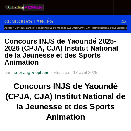
Au dessous du contenu
CONCOURS LANCÉS
43
Accueil
»
Concours Lancés
»
Concours INJS De Yaoundé 2025-2026 (CPJA, CJA) Institut National De La Jeunesse
Et Des Sports Animation
Concours INJS de Yaoundé 2025-
2026 (CPJA, CJA) Institut National
de la Jeunesse et des Sports
Animation
par
Tsobnang Stéphane
·
Mis à jour
18 avril 2025
Concours INJS de Yaoundé
(CPJA, CJA) Institut National de
la Jeunesse et des Sports
Animation