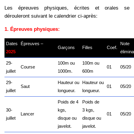
Les épreuves physiques, écrites et orales se
dérouleront suivant le calendrier ci-
après:
1. Épreuves physiques:
Dates
Épreuves –
Note
Garçons
Filles
Coef.
2025
kamerpower.com
élimina
29-
100m ou
100m ou
Course
01
05/20
juillet
1000m.
600m
29-
Hauteur ou
Hauteur ou
Saut
01
05/20
juillet
longueur.
longueur.
Poids de 4
Poids de
30-
kgs,
3 kgs,
Lancer
01
05/20
juillet
disque ou
disque ou
javelot.
javelot.