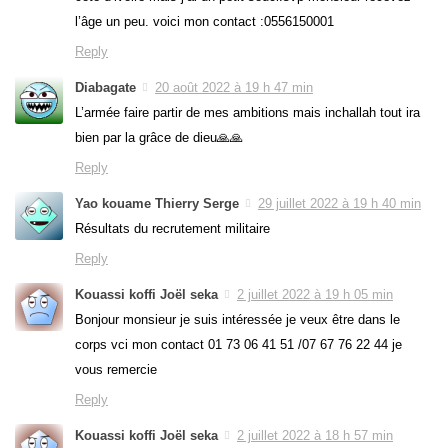
l’âge un peu. voici mon contact :0556150001
Reply
Diabagate
20 août 2022 à 19 h 47 min
L’armée faire partir de mes ambitions mais inchallah tout ira
bien par la grâce de dieu🙏🙏
Reply
Yao kouame Thierry Serge
29 juillet 2022 à 19 h 40 min
Résultats du recrutement militaire
Reply
Kouassi koffi Joël seka
2 juillet 2022 à 19 h 05 min
Bonjour monsieur je suis intéressée je veux être dans le
corps vci mon contact 01 73 06 41 51 /07 67 76 22 44 je
vous remercie
Reply
Kouassi koffi Joël seka
2 juillet 2022 à 18 h 57 min