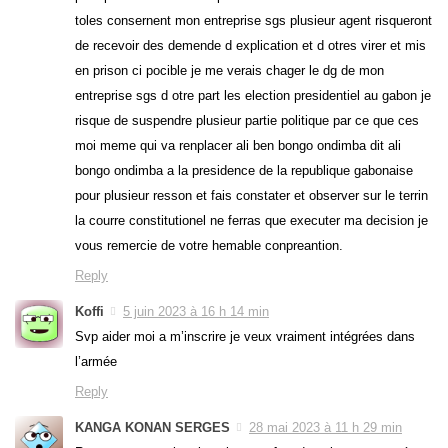
toles consernent mon entreprise sgs plusieur agent risqueront
de recevoir des demende d explication et d otres virer et mis
en prison ci pocible je me verais chager le dg de mon
entreprise sgs d otre part les election presidentiel au gabon je
risque de suspendre plusieur partie politique par ce que ces
moi meme qui va renplacer ali ben bongo ondimba dit ali
bongo ondimba a la presidence de la republique gabonaise
pour plusieur resson et fais constater et observer sur le terrin
la courre constitutionel ne ferras que executer ma decision je
vous remercie de votre hemable conpreantion.
Reply
Koffi
5 juin 2023 à 16 h 14 min
Svp aider moi a m’inscrire je veux vraiment intégrées dans
l’armée
Reply
KANGA KONAN SERGES
28 mai 2023 à 11 h 29 min