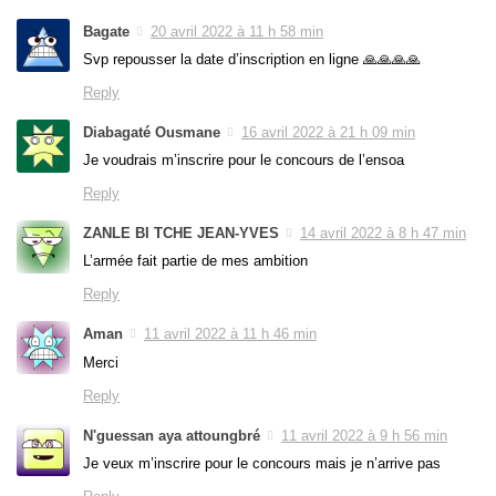
Bagate
20 avril 2022 à 11 h 58 min
Svp repousser la date d’inscription en ligne 🙏🙏🙏🙏
Reply
Diabagaté Ousmane
16 avril 2022 à 21 h 09 min
Je voudrais m’inscrire pour le concours de l’ensoa
Reply
ZANLE BI TCHE JEAN-YVES
14 avril 2022 à 8 h 47 min
L’armée fait partie de mes ambition
Reply
Aman
11 avril 2022 à 11 h 46 min
Merci
Reply
N'guessan aya attoungbré
11 avril 2022 à 9 h 56 min
Je veux m’inscrire pour le concours mais je n’arrive pas