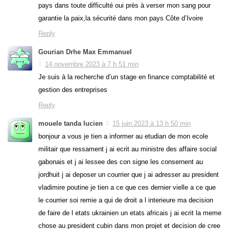
pays dans toute difficulté oui près à verser mon sang pour
garantie la paix,la sécurité dans mon pays Côte d’Ivoire
Reply
Gourian Drhe Max Emmanuel
14 novembre 2023 à 7 h 51 min
Je suis à la recherche d’un stage en finance comptabilité et
gestion des entreprises
Reply
mouele tanda lucien
15 juin 2023 à 13 h 50 min
bonjour a vous je tien a informer au etudian de mon ecole
militair que ressament j ai ecrit au ministre des affaire social
gabonais et j ai lessee des con signe les consernent au
jordhuit j ai deposer un courrier que j ai adresser au president
vladimire poutine je tien a ce que ces dernier vielle a ce que
le courrier soi remie a qui de droit a l interieure ma decision
de faire de l etats ukrainien un etats africais j ai ecrit la meme
chose au president cubin dans mon projet et decision de cree