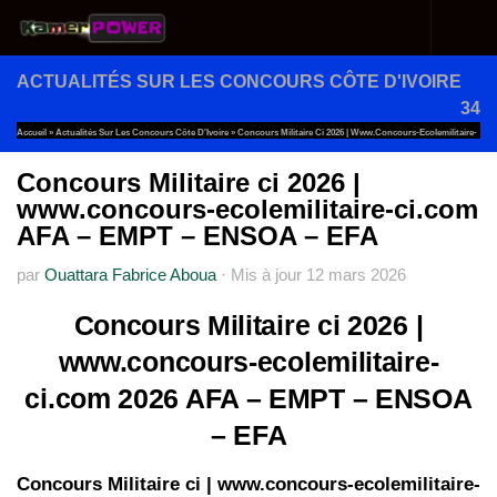
Au dessous du contenu
ACTUALITÉS SUR LES CONCOURS CÔTE D'IVOIRE
34
Accueil
»
Actualités Sur Les Concours Côte D'Ivoire
»
Concours Militaire Ci 2026 | Www.concours-Ecolemilitaire-
Ci.com AFA – EMPT – ENSOA – EFA
Concours Militaire ci 2026 |
www.concours-ecolemilitaire-ci.com
AFA – EMPT – ENSOA – EFA
par
Ouattara Fabrice Aboua
·
Mis à jour
12 mars 2026
Concours Militaire ci 2026 |
www.concours-ecolemilitaire-
ci.com 2026 AFA – EMPT – ENSOA
– EFA
Concours Militaire ci | www.concours-ecolemilitaire-