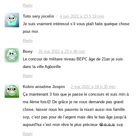
Reply
Toto sery jocelin
4 juin 2022 à 23 h 19 min
Je suis vraiment intéressé s’il vous plaît faite quelque chose
pour moi
Reply
Bony
16 mai 2022 à 23 h 48 min
Le concour de militaire niveau BEPC âge de 21an je suis
dans la ville Agboville
Reply
Kobio anselme Jospin
2 mai 2022 à 19 h 35 min
Ça maintenant 3 fois que je passe le concours et suis mtn à
ma 4ème fois😔 De grâce je ne vous demande pas grand
chose, laisser nous les pauvres la nourri aussi nos famille
svp, c’est pas pour de l’argent mais dès le bas âge jusqu’à
aujourd’hui c’est mon rêve le plus précieux 😭🙏🙏🙏 svp
Reply