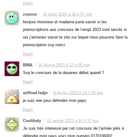
Reply
zouzou
20 mars 2023 à 16 h 57 min
bonjour monsieur et madame juste savoir si les
preinscriptions aux concours de l’empt 2023 sont lancés si
oui j’aimerais savoir le site sur lequel nous pouvons faire la
preinscription svp merci
Reply
BINA
16 février 2023 à 22 h 05 min
Svp le concours de la douanes début quand ?
Reply
wilfried ledjo
8 février 2023 à 13 h 29 min
je suis nee pour defendre mon pays
Reply
Coulibaly
15 janvier 2023 à 15 h 37 min
Je suis très intéressé par cet concours de l’armée près à
défendre mon pays voici mon numéro 0170106002