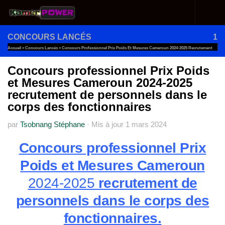
Au dessous du contenu
CONCOURS LANCÉS
1
Accueil
»
Concours Lancés
»
Concours Professionnel Prix Poids Et Mesures Cameroun 2024-2025 Recrutement
De Personnels Dans Le Corps Des Fonctionnaires
Concours professionnel Prix Poids
et Mesures Cameroun 2024-2025
recrutement de personnels dans le
corps des fonctionnaires
par
Tsobnang Stéphane
·
Mis à jour
1 mars 2024
Concours professionnel Prix
Poids et Mesures Cameroun
2024-2025
recrutement de
personnels dans le corps des
fonctionnaires.