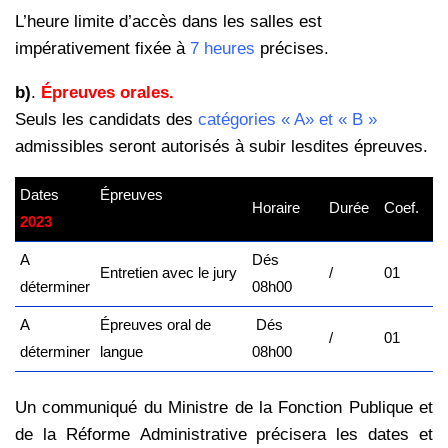
L’heure limite d’accès dans les salles est
impérativement fixée à
7 heures
précises.
b)
.
Épreuves orales.
Seuls les candidats des
catégories « A» et « B »
admissibles seront
autorisés à subir lesdites épreuves.
Dates
Épreuves
–
Horaire
Durée
Coef.
2023
kamerpower.com
A
Dés
Entretien avec le jury
/
01
déterminer
08h00
A
Épreuves oral de
Dés
/
01
déterminer
langue
08h00
Un communiqué du Ministre de la Fonction Publique et
de la Réforme Administrative précisera les dates et