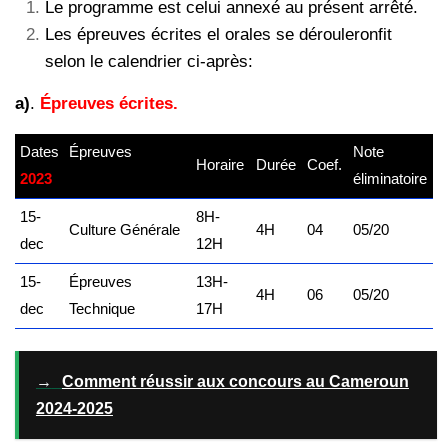
Le programme est celui annexé au présent arrêté.
Les épreuves écrites el orales se dérouleronfit
selon le calendrier ci-après:
a)
.
Épreuves écrites.
Dates
Épreuves
–
Note
Horaire
Durée
Coef.
2023
kamerpower.com
éliminatoire
15-
8H-
Culture Générale
4H
04
05/20
dec
12H
15-
Épreuves
13H-
4H
06
05/20
dec
Technique
17H
→
Comment réussir aux concours au Cameroun
2024-2025