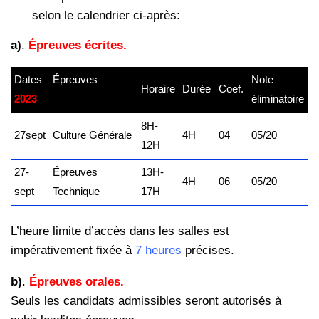
selon le calendrier ci-après:
a)
.
Épreuves écrites.
Dates
Épreuves
–
Note
Horaire
Durée
Coef.
2023
kamerpower.com
éliminatoire
8H-
27sept
Culture Générale
4H
04
05/20
12H
27-
Épreuves
13H-
4H
06
05/20
sept
Technique
17H
L’heure limite d’accès dans les salles est
impérativement fixée à
7 heures
précises.
b)
.
Épreuves orales.
Seuls les candidats admissibles seront
autorisés à