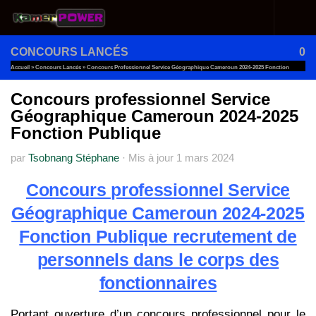
Au dessous du contenu
CONCOURS LANCÉS
0
Accueil
»
Concours Lancés
»
Concours Professionnel Service Géographique Cameroun 2024-2025 Fonction
Publique
Concours professionnel Service
Géographique Cameroun 2024-2025
Fonction Publique
par
Tsobnang Stéphane
·
Mis à jour
1 mars 2024
Concours professionnel Service
Géographique Cameroun 2024-2025
Fonction Publique recrutement de
personnels dans le corps des
fonctionnaires
Portant ouverture d’un concours professionnel pour le