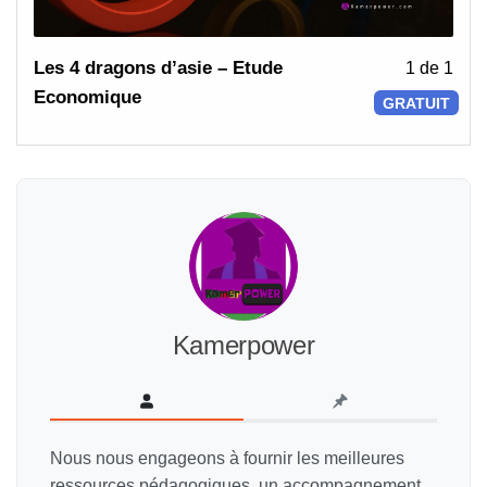
Les
Les 4 dragons d’asie – Etude
1 de 1
1
Economique
GRATUIT
of
1
with
sect
Géo
hum
–
Etu
Kamerpower
Eco
Nous nous engageons à fournir les meilleures
ressources pédagogiques, un accompagnement