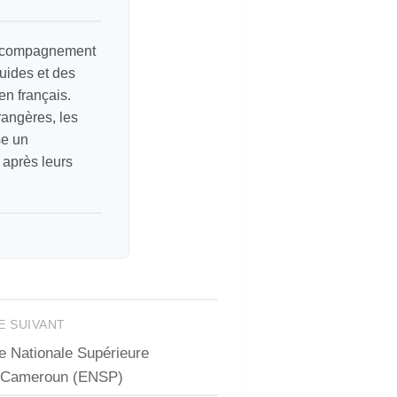
 accompagnement
guides et des
en français.
rangères, les
se un
 après leurs
E SUIVANT
 Nationale Supérieure
u Cameroun (ENSP)