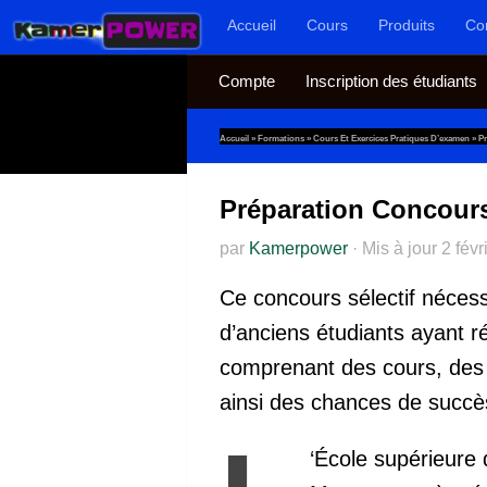
Accueil
Cours
Produits
Co
Au dessous du contenu
Compte
Inscription des étudiants
Accueil
»
Formations
»
Cours Et Exercices Pratiques D’examen
»
P
Préparation Concours
par
Kamerpower
·
Mis à jour
2 févr
Ce concours sélectif nécess
d’anciens étudiants ayant 
comprenant des cours, de
ainsi des chances de succè
‘École supérieure