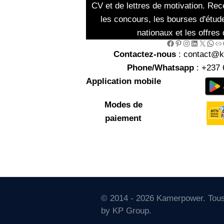
CV et de lettres de motivation. Rec
les concours, les bourses d'étud
nationaux et les offres 
Facebook
Pinterest
Instagram
LinkedIn
X
WhatsApp
Link
Go
Contactez-nous
: contact@
Phone/Whatsapp
: +237 
Application mobile
Modes de
paiement
© 2014 - 2026 Kamerpower. Tous 
by KP Group.