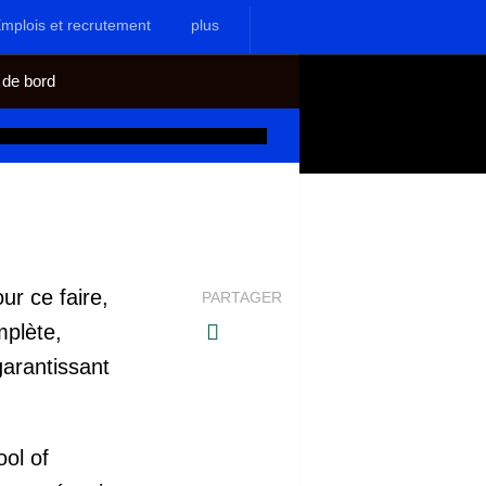
mplois et recrutement
plus
 de bord
ur ce faire,
PARTAGER
mplète,
garantissant
ol of