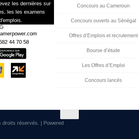
evez les dernières sur
Concours au Cameroun
es, les les examens
d'emplois.
Concours ouverts au Sénégal
ogle
kamerpower.com
Offres d’Emplois et recrutement
682 44 70 58
Bourse d’étude
Les Offres d’Emploi
Concours lancés
droits réservés. | Powered