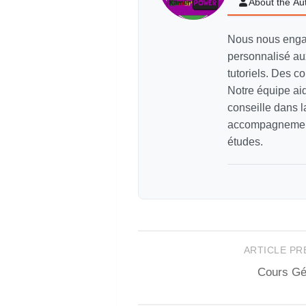
About the Au
Nous nous enga
personnalisé aux
tutoriels. Des c
Notre équipe aid
conseille dans l
accompagnement 
études.
ARTICLE P
Cours Gé