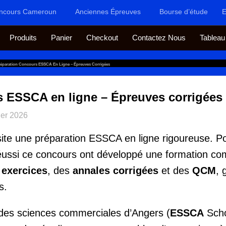
ncours Cameroun
Anciennes Épreuves
Bourse d’étude
E
Produits
Panier
Checkout
Contactez Nous
Tableau
réparation Concours ESSCA En Ligne – Épreuves Corrigées
 ESSCA en ligne – Épreuves corrigées
ier 2026
ite une préparation ESSCA en ligne rigoureuse. Po
réussi ce concours ont développé une formation co
s
exercices
, des
annales corrigées
et des
QCM
, 
s.
 des sciences commerciales d’Angers (
ESSCA
Scho