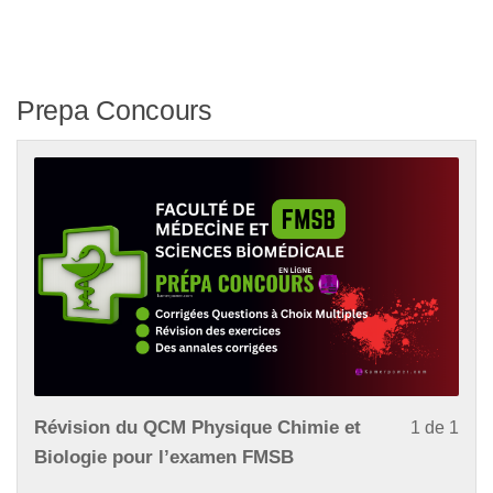
Prepa Concours
Les
Vou
Révision du QCM Physique Chimie et
1 de 1
1
dev
Biologie pour l’examen FMSB
of
vou