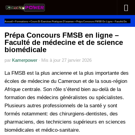
Au dessous du contenu
Accueil
»
Formations
»
Cours Et Exercices Pratiques D’examen
»
Prépa Concours FMSB En Ligne – Faculté De
Médecine Et De Science Biomédicale
Prépa Concours FMSB en ligne –
Faculté de médecine et de science
biomédicale
par
Kamerpower
·
Mis à jour
27 janvier 2026
La FMSB est la plus ancienne et la plus importante des
écoles de médecine du Cameroun et de la sous-région
Afrique centrale. Son rôle s’étend bien au-delà de la
formation des médecins généralistes ou spécialistes.
Plusieurs autres professionnels de la santé y sont
formés notamment: des chirurgiens-dentistes, des
pharmaciens, des techniciens supérieurs en sciences
biomédicales et médico-sanitaire.