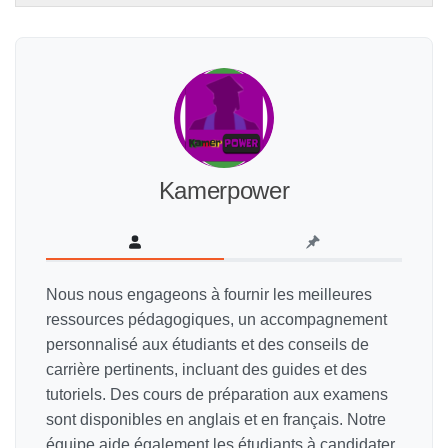
1
insc
with
à
sect
ce
Pre
cou
Con
pour
acc
au
Kamerpower
con
du
cour
Nous nous engageons à fournir les meilleures
ressources pédagogiques, un accompagnement
personnalisé aux étudiants et des conseils de
carrière pertinents, incluant des guides et des
tutoriels. Des cours de préparation aux examens
sont disponibles en anglais et en français. Notre
équipe aide également les étudiants à candidater