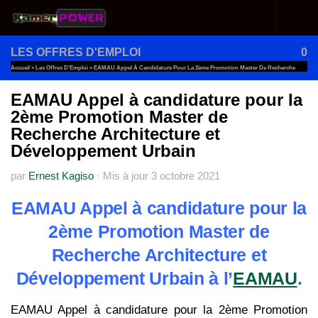
Au dessous du contenu
LES OFFRES D'EMPLOI
0
Accueil
»
Les Offres D'Emploi
»
EAMAU Appel À Candidature Pour La 2ème Promotion Master De Recherche
Architecture Et Développement Urbain
EAMAU Appel à candidature pour la
2ème Promotion Master de
Recherche Architecture et
Développement Urbain
par
Ernest Kagiso
·
Mis à jour
3 octobre 2021
EAMAU Appel à candidature pour la
2ème Promotion Master de
Recherche Architecture et
Développement Urbain à l’
EAMAU
.
EAMAU Appel à candidature pour la 2ème Promotion