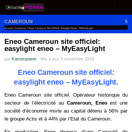
Au dessous du contenu
CAMEROUN
5
Accueil
»
Cameroun
»
Eneo Cameroun Site Officiel: Easylight Eneo – MyEasyLight
Eneo Cameroun site officiel:
easylight eneo – MyEasyLight
par
Kamerpower
·
Mis à jour
9 novembre 2024
Eneo Cameroun site officiel:
easylight eneo – MyEasyLight.
Eneo Cameroun site officiel. Opérateur historique du
secteur de l’électricité au
Cameroun, Eneo
est une
société d’économie mixte au capital détenu à 56% par
le groupe Actis et à 44% par l’Etat du Cameroun.
En production, Eneo dispose d’une Capacité de