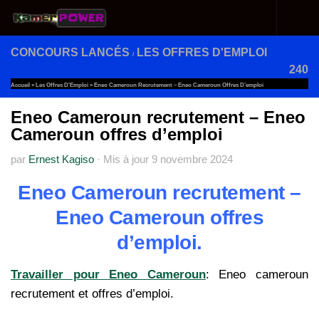
Au dessous du contenu
CONCOURS LANCÉS
LES OFFRES D'EMPLOI
/
240
Accueil
»
Les Offres D'Emploi
»
Eneo Cameroun Recrutement – Eneo Cameroun Offres D’emploi
Eneo Cameroun recrutement – Eneo
Cameroun offres d’emploi
par
Ernest Kagiso
·
Mis à jour
9 novembre 2024
Eneo Cameroun recrutement –
Eneo Cameroun offres
d’emploi.
Travailler pour Eneo Cameroun
: Eneo cameroun
recrutement et offres d’emploi.