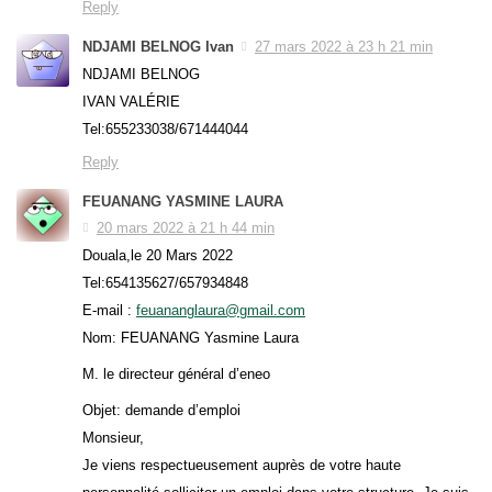
Reply
NDJAMI BELNOG Ivan
27 mars 2022 à 23 h 21 min
NDJAMI BELNOG
IVAN VALÉRIE
Tel:655233038/671444044
Reply
FEUANANG YASMINE LAURA
20 mars 2022 à 21 h 44 min
Douala,le 20 Mars 2022
Tel:654135627/657934848
E-mail :
feuananglaura@gmail.com
Nom: FEUANANG Yasmine Laura
M. le directeur général d’eneo
Objet: demande d’emploi
Monsieur,
Je viens respectueusement auprès de votre haute