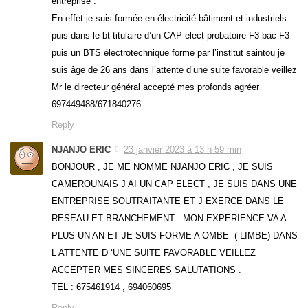
entreprise .
En effet je suis formée en électricité bâtiment et industriels
puis dans le bt titulaire d’un CAP elect probatoire F3 bac F3
puis un BTS électrotechnique forme par l’institut saintou je
suis âge de 26 ans dans l’attente d’une suite favorable veillez
Mr le directeur général accepté mes profonds agréer
697449488/671840276
Reply
NJANJO ERIC
23 janvier 2023 à 13 h 59 min
BONJOUR , JE ME NOMME NJANJO ERIC , JE SUIS
CAMEROUNAIS J AI UN CAP ELECT , JE SUIS DANS UNE
ENTREPRISE SOUTRAITANTE ET J EXERCE DANS LE
RESEAU ET BRANCHEMENT . MON EXPERIENCE VA A
PLUS UN AN ET JE SUIS FORME A OMBE -( LIMBE) DANS
L ATTENTE D ‘UNE SUITE FAVORABLE VEILLEZ
ACCEPTER MES SINCERES SALUTATIONS .
TEL : 675461914 , 694060695
Reply