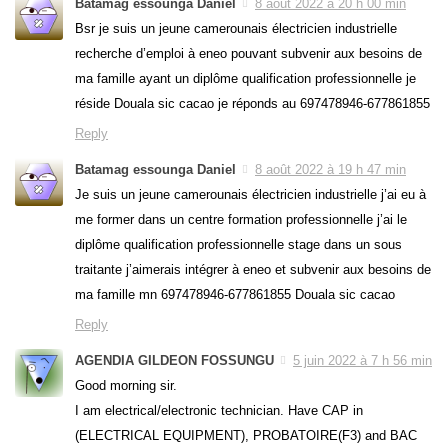
Batamag essounga Daniel
8 août 2022 à 20 h 00 min
Bsr je suis un jeune camerounais électricien industrielle
recherche d’emploi à eneo pouvant subvenir aux besoins de
ma famille ayant un diplôme qualification professionnelle je
réside Douala sic cacao je réponds au 697478946-677861855
Reply
Batamag essounga Daniel
8 août 2022 à 19 h 47 min
Je suis un jeune camerounais électricien industrielle j’ai eu à
me former dans un centre formation professionnelle j’ai le
diplôme qualification professionnelle stage dans un sous
traitante j’aimerais intégrer à eneo et subvenir aux besoins de
ma famille mn 697478946-677861855 Douala sic cacao
Reply
AGENDIA GILDEON FOSSUNGU
5 juin 2022 à 7 h 56 min
Good morning sir.
I am electrical/electronic technician. Have CAP in
(ELECTRICAL EQUIPMENT), PROBATOIRE(F3) and BAC