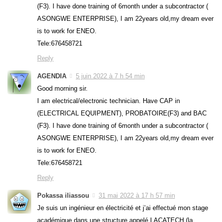
(F3). I have done training of 6month under a subcontractor (
ASONGWE ENTERPRISE), I am 22years old,my dream ever
is to work for ENEO.
Tele:676458721
Reply
AGENDIA
5 juin 2022 à 7 h 54 min
Good morning sir.
I am electrical/electronic technician. Have CAP in
(ELECTRICAL EQUIPMENT), PROBATOIRE(F3) and BAC
(F3). I have done training of 6month under a subcontractor (
ASONGWE ENTERPRISE), I am 22years old,my dream ever
is to work for ENEO.
Tele:676458721
Reply
Pokassa iliassou
31 mai 2022 à 17 h 57 min
Je suis un ingénieur en électricité et j’ai effectué mon stage
académique dans une structure appelé LACATECH (la