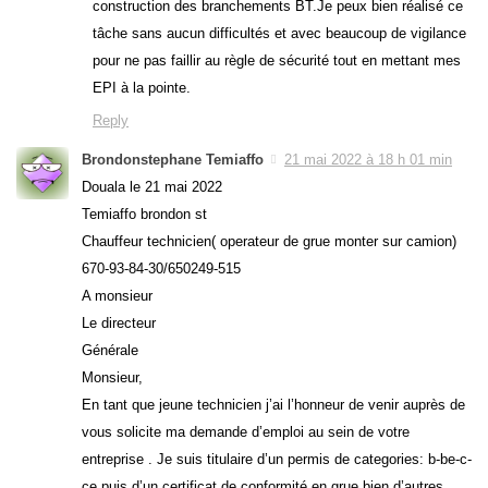
construction des branchements BT.Je peux bien réalisé ce
tâche sans aucun difficultés et avec beaucoup de vigilance
pour ne pas faillir au règle de sécurité tout en mettant mes
EPI à la pointe.
Reply
Brondonstephane Temiaffo
21 mai 2022 à 18 h 01 min
Douala le 21 mai 2022
Temiaffo brondon st
Chauffeur technicien( operateur de grue monter sur camion)
670-93-84-30/650249-515
A monsieur
Le directeur
Générale
Monsieur,
En tant que jeune technicien j’ai l’honneur de venir auprès de
vous solicite ma demande d’emploi au sein de votre
entreprise . Je suis titulaire d’un permis de categories: b-be-c-
ce puis d’un certificat de conformité en grue bien d’autres