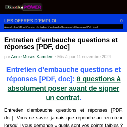
Au dessous du contenu
LES OFFRES D'EMPLOI
0
Accueil
»
Les Offres D'Emploi
»
Entretien D’embauche Questions Et Réponses [PDF, Doc]
Entretien d’embauche questions et
réponses [PDF, doc]
par
Annie Moses Kamdem
·
Mis à jour
11 novembre 2024
Entretien d’embauche questions et
réponses [PDF, doc]:
8 questions à
absolument poser avant de signer
un contrat
.
Entretien d’embauche questions et réponses [PDF,
doc]. Vous ne savez jamais que répondre au recruteur
lorsqu’il vous demande « quels sont vos points faibles ?