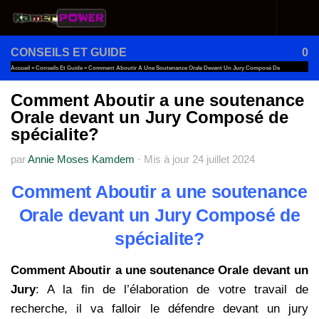
Au dessous du contenu
CONSEILS ET GUIDE
0
Accueil
»
Conseils Et Guide
»
Comment Aboutir A Une Soutenance Orale Devant Un Jury Composé De
Spécialite?
Comment Aboutir a une soutenance
Orale devant un Jury Composé de
spécialite?
par
Annie Moses Kamdem
·
Mis à jour
24 juillet 2024
Comment Aboutir a une soutenance
Orale devant un Jury Composé de
spécialite?
Comment Aboutir a une soutenance Orale devant un
Jury
: A la fin de l’élaboration de votre travail de
recherche, il va falloir le défendre devant un jury