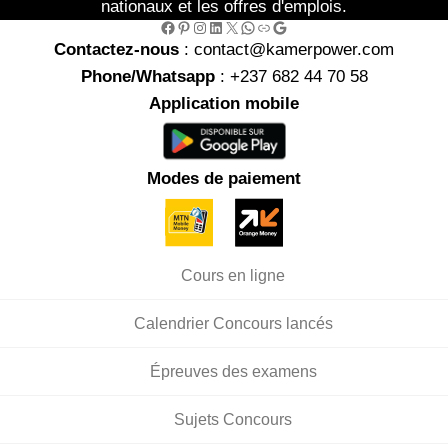
nationaux et les offres d'emplois.
Facebook
Pinterest
Instagram
LinkedIn
X
WhatsApp
Link
Google
Contactez-nous
: contact@kamerpower.com
Phone/Whatsapp
: +237 682 44 70 58
Application mobile
Modes de paiement
Cours en ligne
Calendrier Concours lancés
Épreuves des examens
Sujets Concours