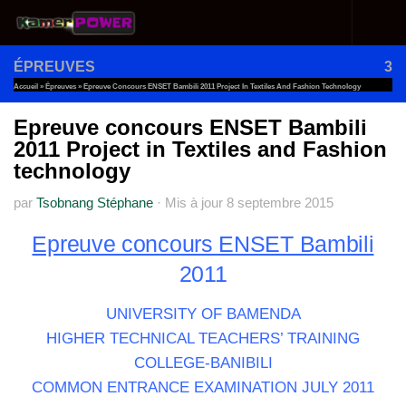
Au dessous du contenu
ÉPREUVES
3
Accueil
»
Épreuves
»
Epreuve Concours ENSET Bambili 2011 Project In Textiles And Fashion Technology
Epreuve concours ENSET Bambili
2011 Project in Textiles and Fashion
technology
par
Tsobnang Stéphane
·
Mis à jour
8 septembre 2015
Epreuve concours ENSET Bambili
2011
UNIVERSITY OF BAMENDA
HIGHER TECHNICAL TEACHERS’ TRAINING
COLLEGE-BANIBILI
COMMON ENTRANCE EXAMINATION JULY 2011