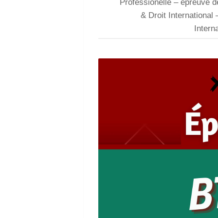
Professionelle – épreuve d
& Droit International 
Intern