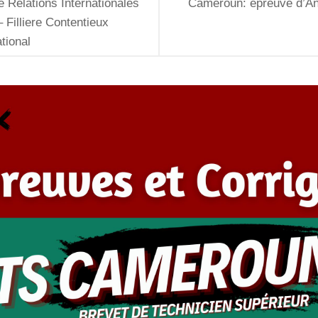
e Relations Internationales
Cameroun: épreuve d’Angl
– Filliere Contentieux
ational