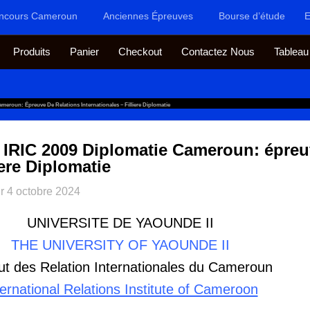
ncours Cameroun
Anciennes Épreuves
Bourse d’étude
E
Produits
Panier
Checkout
Contactez Nous
Tableau
eroun: Épreuve De Relations Internationales – Filliere Diplomatie
IRIC 2009 Diplomatie Cameroun: épreu
iere Diplomatie
ur
4 octobre 2024
UNIVERSITE DE YAOUNDE II
THE UNIVERSITY OF YAOUNDE II
tut des Relation Internationales du Cameroun
ternational Relations Institute of Cameroon