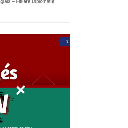
ais – Filliere Diplomatie
3