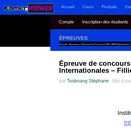
Accueil
Cours
Produits
Co
Au dessous du contenu
Compte
Inscription des étudiants
ÉPREUVES
Accueil
»
Épreuves
»
Épreuve De Concours IRIC 2009 Diplomatie Cam
Épreuve de concours 
Internationales – Fill
par
Tsobnang Stéphane
·
Mis à jo
Insti
In