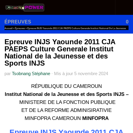
Au dessous du contenu
ÉPREUVES
0
Accueil
»
Épreuves
»
Epreuve INJS Yaounde 2011 CJA PAEPS Culture Generale Institut National De La Jeunesse
Et Des Sports INJS
Epreuve INJS Yaounde 2011 CJA
PAEPS Culture Generale Institut
National de la Jeunesse et des
Sports INJS
par
Tsobnang Stéphane
·
Mis à jour
5 novembre 2024
RÉPUBLIQUE DU CAMEROUN
Institut National de la Jeunesse et des Sports INJS –
MINISTERE DE LA FONCTION PUBLIQUE
ET DE LA REFORME ADMINISIRATIVIE
MINFOPRA CAMEROUN
MINFOPRA
Epreuve INJS Yaounde 2011
CJA