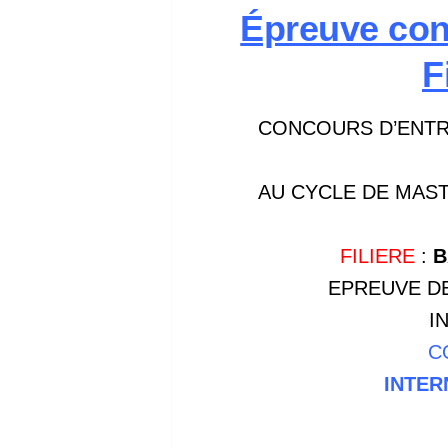
Épreuve con
F
CONCOURS D’ENTRÉ
AU CYCLE DE MAS
FILIERE
:
B
EPREUVE D
I
C
INTER