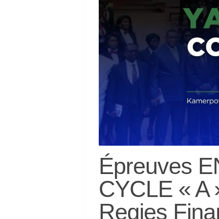
Épreuves E
CYCLE « A » 
Regies Fina