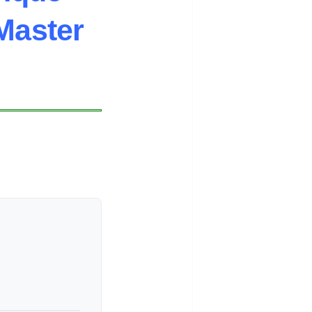
 M
aster