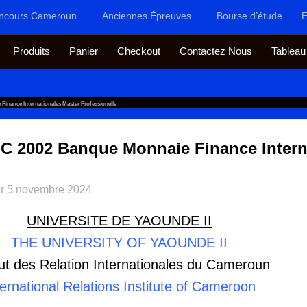
ncours Cameroun
Anciennes Épreuves
Bourse d’étude
E
Produits
Panier
Checkout
Contactez Nous
Tableau
inance Internationales Master Professionelle
C 2002 Banque Monnaie Finance Intern
ur
5 novembre 2024
UNIVERSITE DE YAOUNDE II
THE UNIVERSITY OF YAOUNDE II
tut des Relation Internationales du Cameroun
ternational Relations Institute of Cameroon