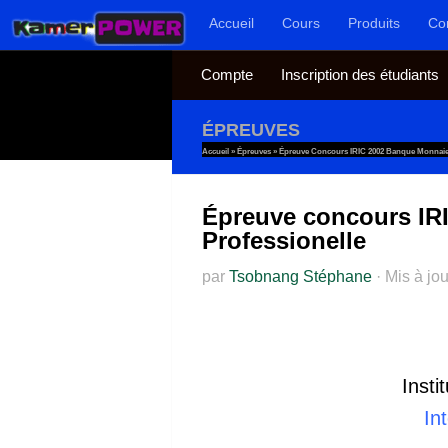
Accueil
Cours
Produits
Co
Au dessous du contenu
Compte
Inscription des étudiants
ÉPREUVES
Accueil
»
Épreuves
»
Épreuve Concours IRIC 2002 Banque Monnaie F
Épreuve concours IRI
Professionelle
par
Tsobnang Stéphane
·
Mis à jo
Insti
In