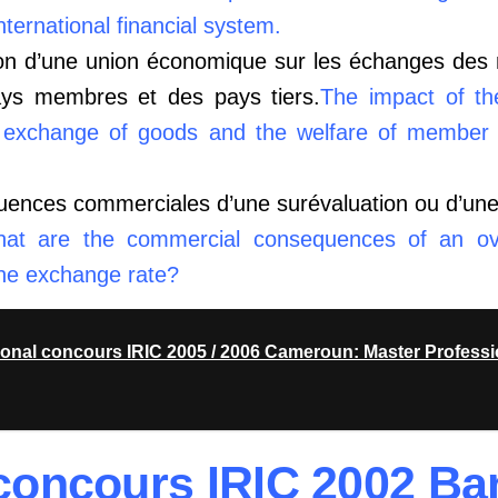
nternational financial system.
tion d’une union économique sur les échanges des
ays membres et des pays tiers.
The impact of th
 exchange of goods and the welfare of member 
uences commerciales d’une surévaluation ou d’une
at are the commercial consequences of an ove
the exchange rate?
ional concours IRIC 2005 / 2006 Cameroun: Master Profession
concours IRIC 2002 B