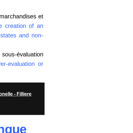
 marchandises et
e creation of an
states and non-
 sous-évaluation
r-evaluation or
elle - Filliere
anque