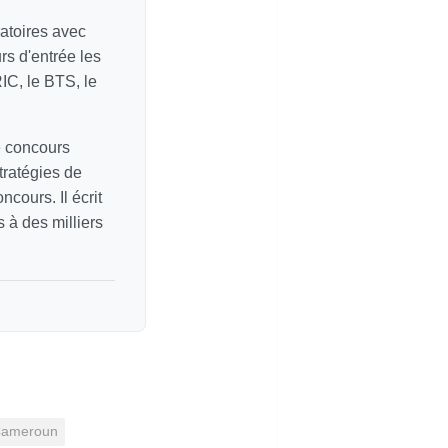
atoires avec
s d'entrée les
C, le BTS, le
e concours
tratégies de
cours. Il écrit
 à des milliers
 Cameroun