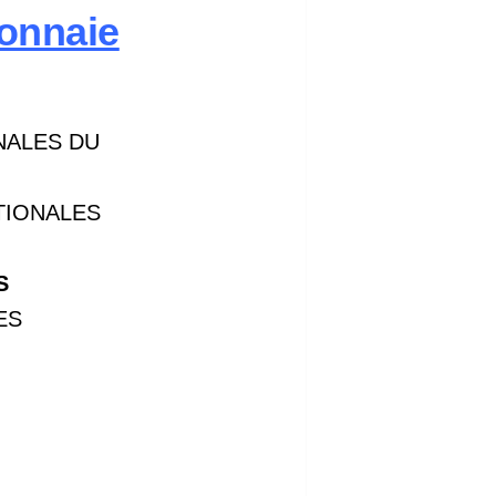
onnaie
NALES DU
TIONALES
S
ES