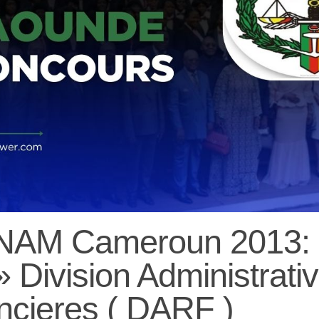
NAM Cameroun 2013:
Division Administrativ
ncieres ( DARF )