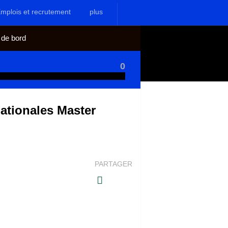
mplois et recrutement
plus
 de bord
0
ationales Master
PARTAGER