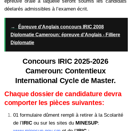
épreuve orale à laquelle seront soumis les candidats
déelarés admissibles à l’examen écrit.
→
Épreuve d'Anglais concours IRIC 2008
Diplomatie Cameroun: épreuve d'Anglais - Filliere
Diplomatie
Concours IRIC 2025-2026
Cameroun: Contentieux
International Cycle de Master.
Chaque dossier de candidature devra
comporter les pièces suivantes:
01 formulaire dûment rempli à retirer à la Scolarité
de l’
IRIC
ou sur les sites du
MINESUP
:
www.minesup.gov.cm
et de l’
IRIC
: