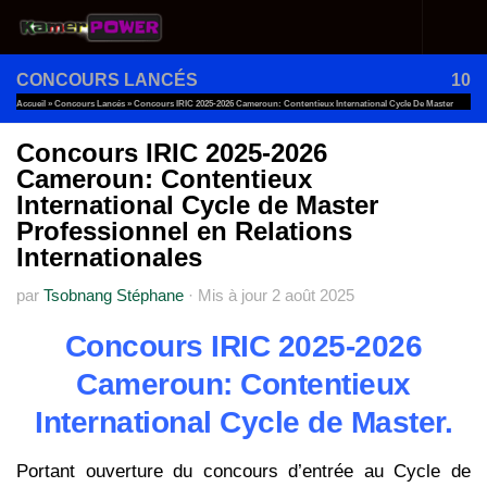
Au dessous du contenu
CONCOURS LANCÉS
10
Accueil
»
Concours Lancés
»
Concours IRIC 2025-2026 Cameroun: Contentieux International Cycle De Master
Professionnel En Relations Internationales
Concours IRIC 2025-2026
Cameroun: Contentieux
International Cycle de Master
Professionnel en Relations
Internationales
par
Tsobnang Stéphane
·
Mis à jour
2 août 2025
Concours IRIC 2025-2026
Cameroun: Contentieux
International Cycle de Master.
Portant ouverture du concours d’entrée au Cycle de