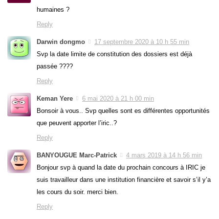
humaines ?
Reply
Darwin dongmo
17 septembre 2020 à 10 h 55 min
Svp la date limite de constitution des dossiers est déjà
passée ????
Reply
Keman Yere
6 mai 2020 à 21 h 00 min
Bonsoir à vous.. Svp quelles sont es différentes opportunités
que peuvent apporter l’iric..?
Reply
BANYOUGUE Marc-Patrick
4 mars 2019 à 14 h 56 min
Bonjour svp à quand la date du prochain concours à IRIC je
suis travailleur dans une institution financière et savoir s’il y’a
les cours du soir. merci bien.
Reply