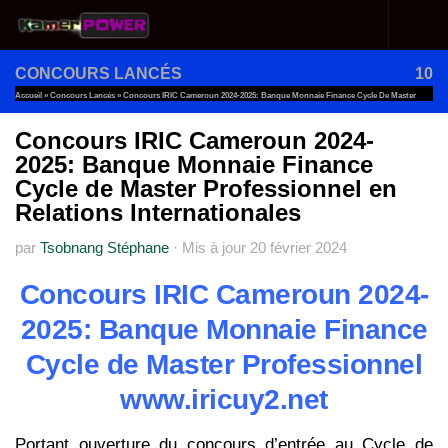
Au dessous du contenu
CONCOURS LANCÉS
10
Accueil
»
Concours Lancés
»
Concours IRIC Cameroun 2024-2025: Banque Monnaie Finance Cycle De Master
Professionnel En Relations Internationales
Concours IRIC Cameroun 2024-
2025: Banque Monnaie Finance
Cycle de Master Professionnel en
Relations Internationales
par
Tsobnang Stéphane
·
Mis à jour
20 février 2024
Concours IRIC Cameroun 2024-
2025: Banque Monnaie Finance
Cycle de Master Professionnel
www.iricuy2.net
Portant ouverture du concours d’entrée au Cycle de