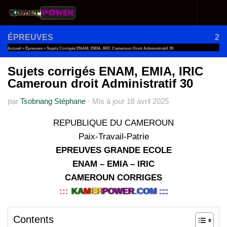
Au dessous du contenu
ÉPREUVES
2
Accueil
»
Épreuves
»
Sujets Corrigés ENAM, EMIA, IRIC Cameroun Droit Administratif 30
Sujets corrigés ENAM, EMIA, IRIC
Cameroun droit Administratif 30
par
Tsobnang Stéphane
·
Mis à jour
18 avril 2025
REPUBLIQUE DU CAMEROUN
Paix-Travail-Patrie
EPREUVES GRANDE ECOLE
ENAM – EMIA – IRIC
CAMEROUN CORRIGES
:::
KA
M
ER
POWER
.COM :::
Contents