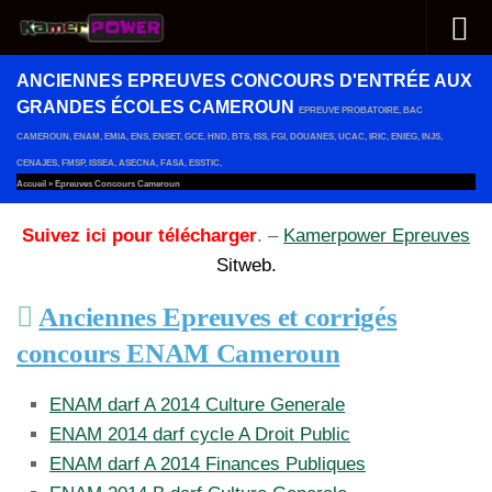
Au dessous du contenu
ANCIENNES EPREUVES CONCOURS D'ENTRÉE AUX
GRANDES ÉCOLES CAMEROUN
EPREUVE PROBATOIRE, BAC
CAMEROUN, ENAM, EMIA, ENS, ENSET, GCE, HND, BTS, ISS, FGI, DOUANES, UCAC, IRIC, ENIEG, INJS,
CENAJES, FMSP, ISSEA, ASECNA, FASA, ESSTIC,
Accueil
»
Epreuves Concours Cameroun
Suivez ici pour télécharger
. –
Kamerpower Epreuves
Sitweb.
Anciennes Epreuves et corrigés
concours ENAM Cameroun
ENAM darf A 2014 Culture Generale
ENAM 2014 darf cycle A Droit Public
ENAM darf A 2014 Finances Publiques