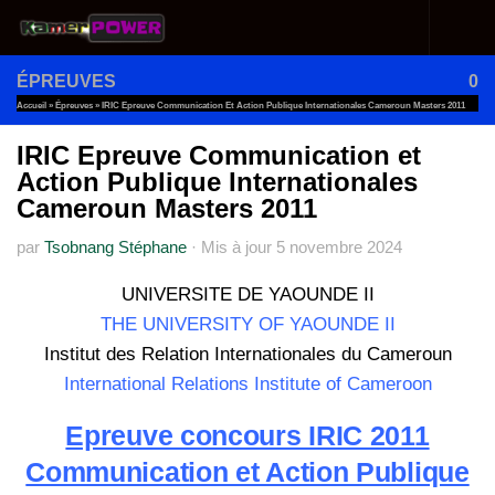
Au dessous du contenu
ÉPREUVES
0
Accueil
»
Épreuves
»
IRIC Epreuve Communication Et Action Publique Internationales Cameroun Masters 2011
IRIC Epreuve Communication et
Action Publique Internationales
Cameroun Masters 2011
par
Tsobnang Stéphane
·
Mis à jour
5 novembre 2024
UNIVERSITE DE YAOUNDE II
THE UNIVERSITY OF YAOUNDE II
Institut des Relation Internationales du Cameroun
International Relations Institute of Cameroon
Epreuve concours IRIC 2011
Communication et Action Publique