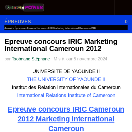
Au dessous du contenu
ÉPREUVES
0
Accueil
»
Épreuves
»
Epreuve Concours IRIC Marketing International Cameroun 2012
Epreuve concours IRIC Marketing
International Cameroun 2012
par
Tsobnang Stéphane
·
Mis à jour
5 novembre 2024
UNIVERSITE DE YAOUNDE II
THE UNIVERSITY OF YAOUNDE II
Institut des Relation Internationales du Cameroun
International Relations Institute of Cameroon
Epreuve concours IRIC Cameroun
2012 Marketing International
Cameroun