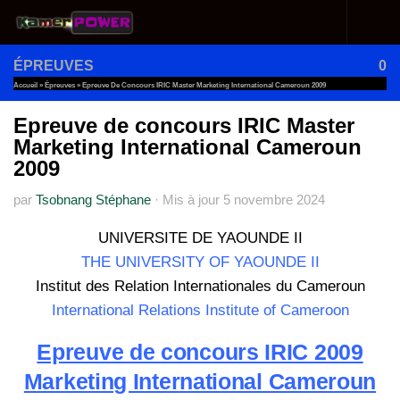
Au dessous du contenu
ÉPREUVES
0
Accueil
»
Épreuves
»
Epreuve De Concours IRIC Master Marketing International Cameroun 2009
Epreuve de concours IRIC Master
Marketing International Cameroun
2009
par
Tsobnang Stéphane
·
Mis à jour
5 novembre 2024
UNIVERSITE DE YAOUNDE II
THE UNIVERSITY OF YAOUNDE II
Institut des Relation Internationales du Cameroun
International Relations Institute of Cameroon
Epreuve de concours IRIC 2009
Marketing International Cameroun