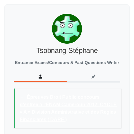
Tsobnang Stéphane
Entrance Exams/Concours & Past Questions Writer
→
Épreuves Droit Public concours
d’entree a l’ENAM Cameroun 2012: CYCLE
« A » Division Administrative et des Regies
Financieres ( DARF )