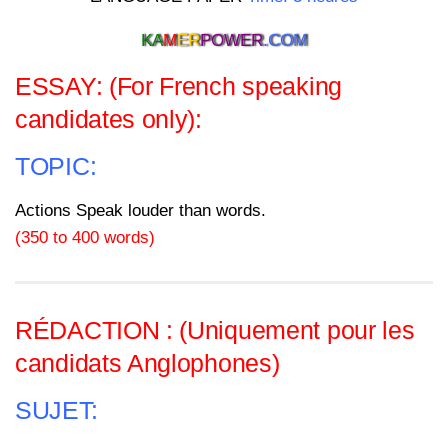
KA
M
ER
POWER
.COM
ESSAY: (For French speaking
candidates only):
TOPIC:
Actions Speak louder than words.
(350 to 400 words)
RÉDACTION : (Uniquement pour les
candidats Anglophones)
SUJET: