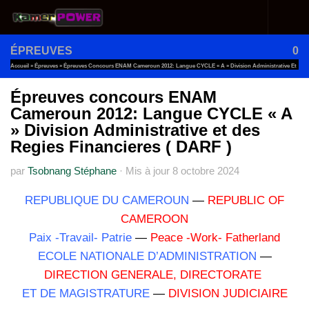
Au dessous du contenu
ÉPREUVES
0
Accueil
»
Épreuves
»
Épreuves Concours ENAM Cameroun 2012: Langue CYCLE « A » Division Administrative Et
Des Regies Financieres ( DARF )
Épreuves concours ENAM
Cameroun 2012: Langue CYCLE « A
» Division Administrative et des
Regies Financieres ( DARF )
par
Tsobnang Stéphane
·
Mis à jour
8 octobre 2024
REPUBLIQUE DU CAMEROUN
—
REPUBLIC OF
CAMEROON
Paix -Travail- Patrie
—
Peace -Work- Fatherland
ECOLE NATIONALE D’ADMINISTRATION
—
DIRECTION GENERALE, DIRECTORATE
ET DE MAGISTRATURE
—
DIVISION JUDICIAIRE