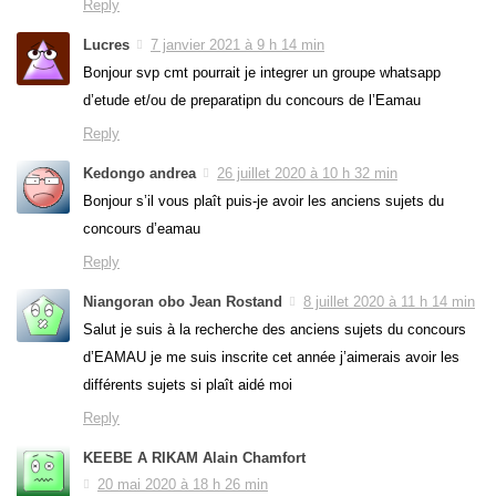
Reply
Lucres
7 janvier 2021 à 9 h 14 min
Bonjour svp cmt pourrait je integrer un groupe whatsapp
d’etude et/ou de preparatipn du concours de l’Eamau
Reply
Kedongo andrea
26 juillet 2020 à 10 h 32 min
Bonjour s’il vous plaît puis-je avoir les anciens sujets du
concours d’eamau
Reply
Niangoran obo Jean Rostand
8 juillet 2020 à 11 h 14 min
Salut je suis à la recherche des anciens sujets du concours
d’EAMAU je me suis inscrite cet année j’aimerais avoir les
différents sujets si plaît aidé moi
Reply
KEEBE A RIKAM Alain Chamfort
20 mai 2020 à 18 h 26 min