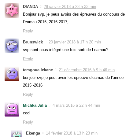
DIANDA
29 janvier 2018 à 23 h 33 min
Bonjour svp. je peus avoirs des épreuves du concours de
l’eamau 2015, 2016 2017,
Reply
Brunswick
20 janvier 2018 à 17 h 20 min
svp sont nous intégré une fois sorti de l eamau?
Reply
temgoua lekane
21 décembre 2016 à 9 h 46 min
bonjour svp je peut avoir les epreuve d’eamau de l’annee
2015 -2016
Reply
Michka Julia
4 mars 2016 à 22 h 44 min
cool
Reply
Ekenga
14 février 2018 à 13 h 23 min