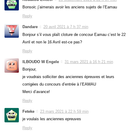
Bonsoir, j’aimerais avoir les anciens sujets de l’Eamau
Reply
Dandare
20 avril 2021 à 7 h 37 min
Bonjour s’il vous plaît cloture de concour Eamau c’est le 22
Avril et non le 16 Avril est-ce pas?
Reply
ILBOUDO W Engele
31 mars 2021 à 16 h 21 min
Bonjour,
je voudrais solliciter des anciennes épreuves et leurs
corrigées du concours d’entrée à l’EAMAU
Merci d’avance!
Reply
Feteke
23 mars 2021 à 22 h 59 min
je voulais les anciennes epreuves
Reply