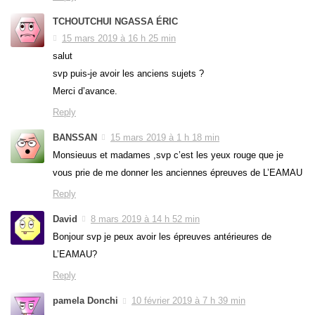
TCHOUTCHUI NGASSA ÉRIC
15 mars 2019 à 16 h 25 min
salut
svp puis-je avoir les anciens sujets ?
Merci d’avance.
Reply
BANSSAN
15 mars 2019 à 1 h 18 min
Monsieuus et madames ,svp c’est les yeux rouge que je
vous prie de me donner les anciennes épreuves de L’EAMAU
Reply
David
8 mars 2019 à 14 h 52 min
Bonjour svp je peux avoir les épreuves antérieures de
L’EAMAU?
Reply
pamela Donchi
10 février 2019 à 7 h 39 min