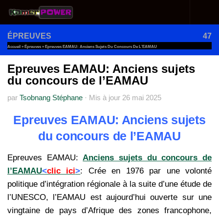
Au dessous du contenu
ÉPREUVES
47
Accueil
»
Épreuves
»
Epreuves EAMAU: Anciens Sujets Du Concours De L’EAMAU
Epreuves EAMAU: Anciens sujets
du concours de l’EAMAU
par
Tsobnang Stéphane
·
Mis à jour
26 mai 2025
Epreuves EAMAU: Anciens sujets
du concours de l’EAMAU
Epreuves EAMAU:
Anciens sujets du concours de
l’EAMAU
<
clic ici
>
: Crée en 1976 par une volonté
politique d’intégration régionale à la suite d’une étude de
l’UNESCO, l’EAMAU est aujourd’hui ouverte sur une
vingtaine de pays d’Afrique des zones francophone,