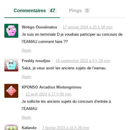
Commentaires
47
Pings
0
Wobgo Oussénatou
17 janvier 2024 à 20 h 58 min
Je suis en terminale D je voudrais participer au concours de
l’EAMAU comment faire ??
Reply
Freddy noudjeo
16 septembre 2023 à 0 h 29 min
Salut, je veux avoir les anciens sujets de l’eamau.
Reply
KPONSO Arcadius Mintongninou
12 avril 2023 à 17 h 56 min
Je sollicite les anciens sujets du concours d’entrée à
l’EAMAU
Reply
Kafando
7 février 2023 à 16 h 29 min