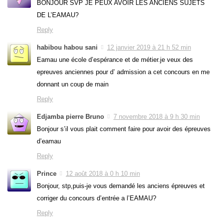
BONJOUR SVP JE PEUX AVOIR LES ANCIENS SUJETS
DE L’EAMAU?
Reply
habibou habou sani
12 janvier 2019 à 21 h 52 min
Eamau une école d’espérance et de métier.je veux des
epreuves anciennes pour d’ admission a cet concours en me
donnant un coup de main
Reply
Edjamba pierre Bruno
7 novembre 2018 à 9 h 30 min
Bonjour s’il vous plait comment faire pour avoir des épreuves
d’eamau
Reply
Prince
12 août 2018 à 0 h 10 min
Bonjour, stp,puis-je vous demandé les anciens épreuves et
corriger du concours d’entrée a l’EAMAU?
Reply