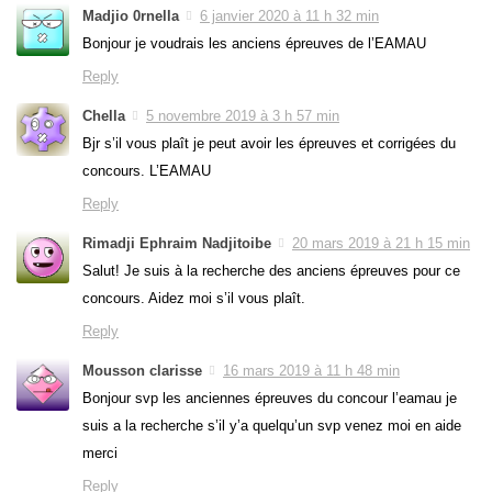
Madjio 0rnella
6 janvier 2020 à 11 h 32 min
Bonjour je voudrais les anciens épreuves de l’EAMAU
Reply
Chella
5 novembre 2019 à 3 h 57 min
Bjr s’il vous plaît je peut avoir les épreuves et corrigées du
concours. L’EAMAU
Reply
Rimadji Ephraim Nadjitoibe
20 mars 2019 à 21 h 15 min
Salut! Je suis à la recherche des anciens épreuves pour ce
concours. Aidez moi s’il vous plaît.
Reply
Mousson clarisse
16 mars 2019 à 11 h 48 min
Bonjour svp les anciennes épreuves du concour l’eamau je
suis a la recherche s’il y’a quelqu’un svp venez moi en aide
merci
Reply