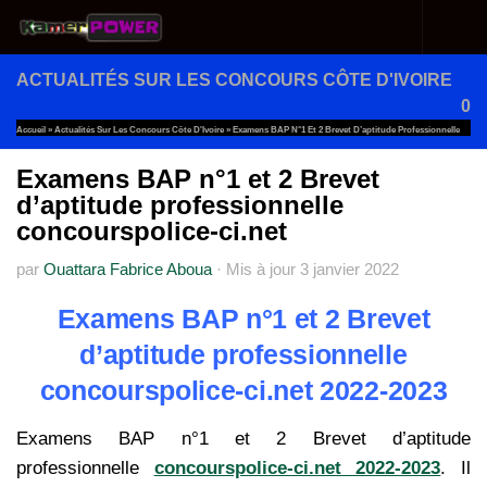
Au dessous du contenu
ACTUALITÉS SUR LES CONCOURS CÔTE D'IVOIRE
0
Accueil
»
Actualités Sur Les Concours Côte D'Ivoire
»
Examens BAP N°1 Et 2 Brevet D’aptitude Professionnelle
Concourspolice-Ci.net
Examens BAP n°1 et 2 Brevet
d’aptitude professionnelle
concourspolice-ci.net
par
Ouattara Fabrice Aboua
·
Mis à jour
3 janvier 2022
Examens BAP n°1 et 2 Brevet
d’aptitude professionnelle
concourspolice-ci.net 2022-2023
Examens BAP n°1 et 2 Brevet d’aptitude
professionnelle
concourspolice-ci.net 2022-2023
. Il