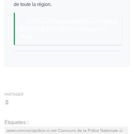
de toute la région.
→
CONCOURS Police PROFESSIONNELS
D'ENTREE 2024-2025 concourspolice-
ci.net
PARTAGER
Étiquettes :
www.concourspolice-ci.net Concours de la Police Nationale ci