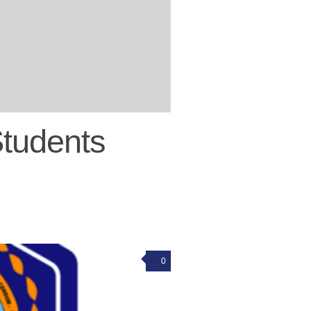
tudents
0