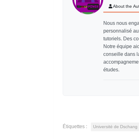
About the Au
Nous nous enga
personnalisé aux
tutoriels. Des c
Notre équipe aid
conseille dans l
accompagnement 
études.
Étiquettes :
Université de Dschang