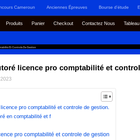
ncours Cameroun
Anciennes Épreuves
Bourse d’étude
E
Produits
Panier
Checkout
Contactez Nous
Tableau
abilité Et Controle De Gestion
toré licence pro comptabilité et contro
 2023
licence pro comptabilité et controle de gestion.
ré en comptabilité et f
cence pro comptabilité et controle de gestion