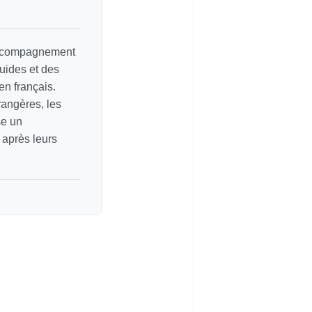
 accompagnement
guides et des
en français.
rangères, les
se un
 après leurs