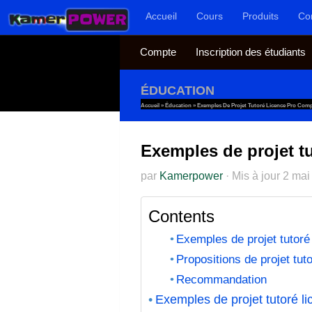
Accueil
Cours
Produits
Co
Au dessous du contenu
Compte
Inscription des étudiants
ÉDUCATION
Accueil
»
Éducation
»
Exemples De Projet Tutoré Licence Pro Compt
Exemples de projet tu
par
Kamerpower
·
Mis à jour
2 mai
Contents
Exemples de projet tutoré 
Propositions de projet tuto
Recommandation
Exemples de projet tutoré li