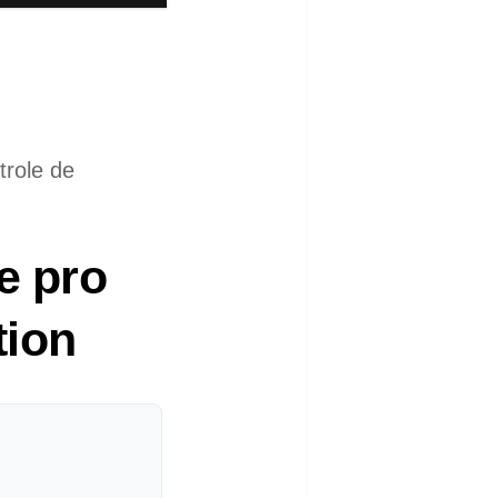
e pro
tion