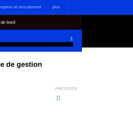
mplois et recrutement
plus
 de bord
1
le de gestion
PARTAGER