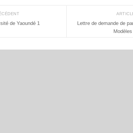
RÉCÉDENT
ARTICL
rsité de Yaoundé 1
Lettre de demande de par
Modèles 