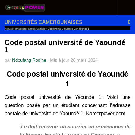
Au dessous du contenu
UNIVERSITÉS CAMEROUNAISES
0
Accueil
»
Universités Camerounaises
»
Code Postal Université De Yaoundé 1
Code postal université de Yaoundé
1
par
Ndoufang Rosine
·
Mis à jour
26 mars 2024
Code postal université de Yaoundé
1
Code postal université de Yaoundé 1. Voici une
question posée par un étudiant concernant l’adresse
postale de université de Yaoundé 1. Kamerpower.com
J e doit recevoir un courrier en provenance de
la France. En effet, je suis au Cameroun à