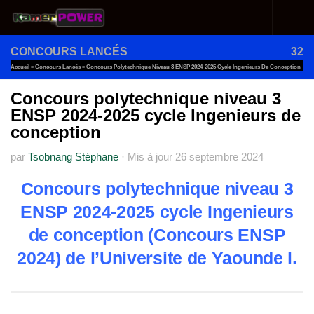
Au dessous du contenu
CONCOURS LANCÉS
32
Accueil
»
Concours Lancés
»
Concours Polytechnique Niveau 3 ENSP 2024-2025 Cycle Ingenieurs De Conception
Concours polytechnique niveau 3
ENSP 2024-2025 cycle Ingenieurs de
conception
par
Tsobnang Stéphane
·
Mis à jour
26 septembre 2024
Concours polytechnique niveau 3
ENSP 2024-2025 cycle Ingenieurs
de conception (Concours ENSP
2024) de l’Universite de Yaounde l.