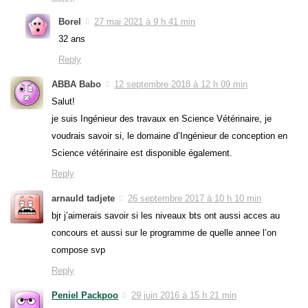
Borel
27 mai 2021 à 9 h 41 min
32 ans
Reply
ABBA Babo
12 septembre 2018 à 12 h 09 min
Salut!
je suis Ingénieur des travaux en Science Vétérinaire, je
voudrais savoir si, le domaine d’Ingénieur de conception en
Science vétérinaire est disponible également.
Reply
arnauld tadjete
26 septembre 2017 à 10 h 10 min
bjr j’aimerais savoir si les niveaux bts ont aussi acces au
concours et aussi sur le programme de quelle annee l’on
compose svp
Reply
Peniel Packpoo
29 juin 2016 à 15 h 21 min