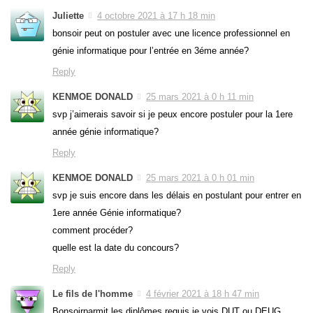
Juliette
4 octobre 2021 à 17 h 18 min
bonsoir peut on postuler avec une licence professionnel en
génie informatique pour l’entrée en 3éme année?
Reply
KENMOE DONALD
25 mars 2021 à 0 h 11 min
svp j’aimerais savoir si je peux encore postuler pour la 1ere
année génie informatique?
Reply
KENMOE DONALD
25 mars 2021 à 0 h 01 min
svp je suis encore dans les délais en postulant pour entrer en
1ere année Génie informatique?
comment procéder?
quelle est la date du concours?
Reply
Le fils de l'homme
4 février 2021 à 18 h 47 min
Bonsoirparmit les diplômes requis je vois DUT ou DEUG