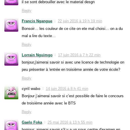
il se sont debrouiller avec le material desgn
Reply
Francis Ngangue
22 juin 2016 à 19 h 19 min
Bonsoir… les couleur de ce cite on ete mal choisi… on a du
mal a lire du texte…
Reply
Lorrain Nguimgo
17 juin 2016 à 7 h 22 min
bonjour,j'aimerai savoir si avec une licence de technologie on
peu présenter à 'entrée en troisième année de votre école?
Reply
cyril wabo
14 juin 2016 à 8 h 41 min
Bonjour j’aimerai savoir si c’est possible de faire le concours
de troisième année avec le BTS
Reply
Gaelo Foka
25 mai 2016 à 13 h 55 min
bonjour; aimerai savoir s'il y a un sous centre d'examen en