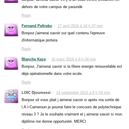
dehors de votre campus de yaoundé
Reply
Fernand Pefireko
17 avril 2016 à 14 h 37 min
Bonjour j'aimerai savoir sur quel contenu l'epreuve
d'informatique portera
Reply
Blanche Kaze
16 mars 2016 à 6 h 04 min
Bonjour, J'aimerai savoir si la filiere energie renouvelable est
déjà opérationnelle dans votre ecole.
Reply
LOIC Djoumessi
14 septembre 2015 à 8 h 54 min
Bonjour sil vous plait j aimerai savoir si après ma sortie de
l.A.I-Cameroun je pourrai faire le concours de polytechnique
niveau 3 ? Je le souhaite vraiment et j aimerai savoir si mon
diplôme me donne opportunité. MERCI