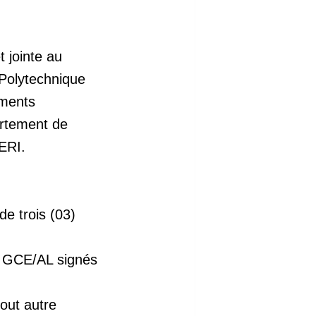
 jointe au
 Polytechnique
ements
artement de
ERI.
e trois (03)
u GCE/AL signés
out autre