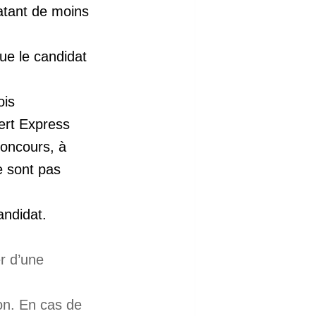
atant de moins
que le candidat
ois
ert Express
concours, à
e sont pas
andidat.
er d’une
non. En cas de