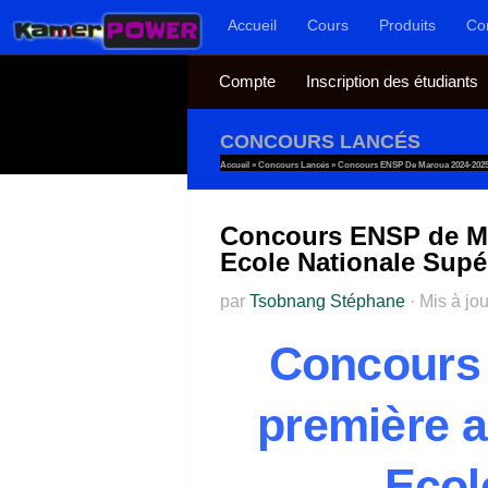
Accueil
Cours
Produits
Co
Au dessous du contenu
Compte
Inscription des étudiants
CONCOURS LANCÉS
Accueil
»
Concours Lancés
»
Concours ENSP De Maroua 2024-2025 
Concours ENSP de Ma
Ecole Nationale Supé
par
Tsobnang Stéphane
·
Mis à jo
Concours
première a
Ecol