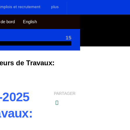
mplois et recrutement
plus
 de bord
English
15
eurs de Travaux:
-2025
PARTAGER
avaux: