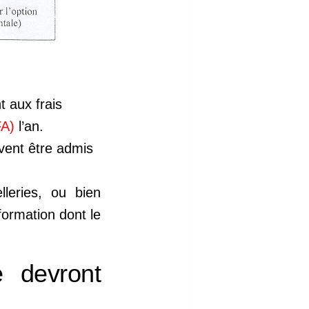
t aux frais
FA)
l’an.
vent être admis
leries, ou bien
formation dont le
 devront