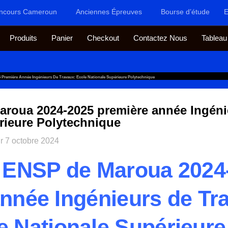
ncours Cameroun
Anciennes Épreuves
Bourse d’étude
E
Produits
Panier
Checkout
Contactez Nous
Tableau
Première Année Ingénieurs De Travaux: Ecole Nationale Supérieure Polytechnique
roua 2024-2025 première année Ingéni
rieure Polytechnique
ur
7 octobre 2024
 ENSP de Maroua 2024
nnée Ingénieurs de Tr
e Nationale Supérieure