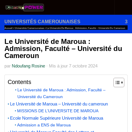
Au dessous du contenu
UNIVERSITÉS CAMEROUNAISES
3
Accueil
»
Universités Camerounaises
»
Le Université De Maroua : Admission, Faculté – Université Du Cameroun
Le Université de Maroua :
Admission, Faculté – Université du
Cameroun
par
Ndoufang Rosine
·
Mis à jour
7 octobre 2024
Contents
Le Université de Maroua : Admission, Faculté –
Université du Cameroun
Le Université de Maroua – Université du cameroun
MISSIONS DE L’UNIVERSITE DE MAROUA
Ecole Normale Supérieure Université de Maroua
Admission a ENS de Maroua