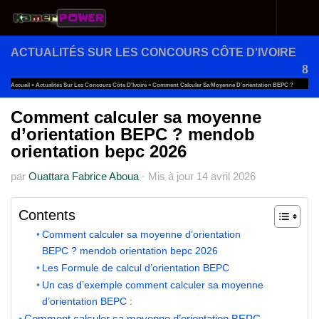
Au dessous du contenu
ACTUALITÉS SUR LES CONCOURS CÔTE D'IVOIRE
8
Accueil
»
Actualités Sur Les Concours Côte D'Ivoire
»
Comment Calculer Sa Moyenne D’orientation BEPC ?
Mendob Orientation Bepc 2026
Comment calculer sa moyenne
d’orientation BEPC ? mendob
orientation bepc 2026
par
Ouattara Fabrice Aboua
·
Mis à jour
14 avril 2026
Contents
Comment calculer sa moyenne d’orientation
BEPC ? mendob orientation bepc 2026
Les Formule de calcul d’orientation BEPC
Un cas d’exemple comment calculer sa moyenne
d’orientation BEPC :
Comment calculer sa moyenne d’orientation BEPC