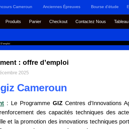
ncours Cameroun
Anciennes Épreuves
Bourse d’étude
E
Produits
Panier
Checkout
Contactez Nous
Tableau
 D’emploi
ment : offre d’emploi
décembre 2025
i giz Cameroun
nt
: Le Programme
GIZ
Centres d’Innovations Ag
 renforcement des capacités techniques des acte
lle et la promotion des innovations techniques po