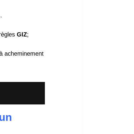
.
règles
GIZ
;
qu’à acheminement
oun