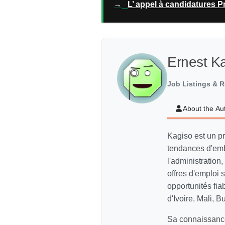
→
L’ appel à candidatures P
Ernest K
Job Listings & R
About the Au
Kagiso est un p
tendances d'emb
l'administration,
offres d'emploi
opportunités fi
d'Ivoire, Mali, 
Sa connaissance