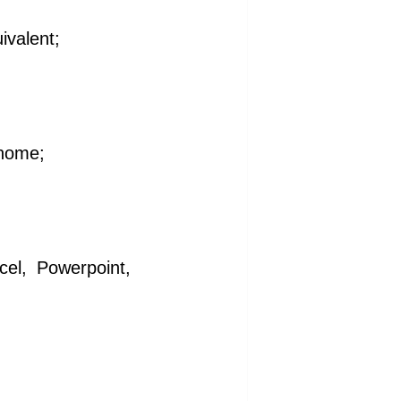
ivalent;
onome;
cel, Powerpoint,