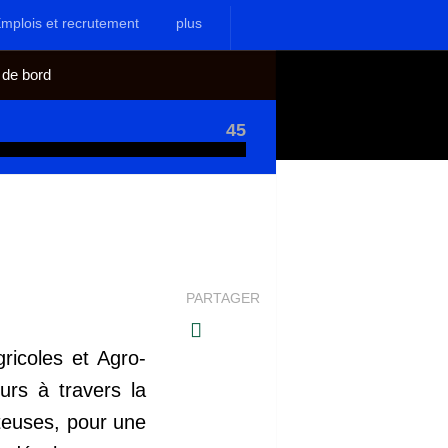
mplois et recrutement
plus
 de bord
45
PARTAGER
ricoles et Agro-
urs à travers la
rteuses, pour une