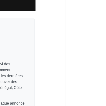
vi des
amment
e les dernières
rouver des
Sénégal, Côte
chaque annonce