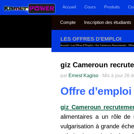
Accueil
Cours
Produits
Co
Au dessous du contenu
Compte
Inscription des étudiants
LES OFFRES D'EMPLOI
Accueil
»
Les Offres D'Emploi
»
Giz Cameroun Recrutement : Offre
giz Cameroun recrute
par
Ernest Kagiso
·
Mis à jour
26 
Offre d’emplo
giz Cameroun recruteme
alimentaires a un rôle de
vulgarisation à grande éche