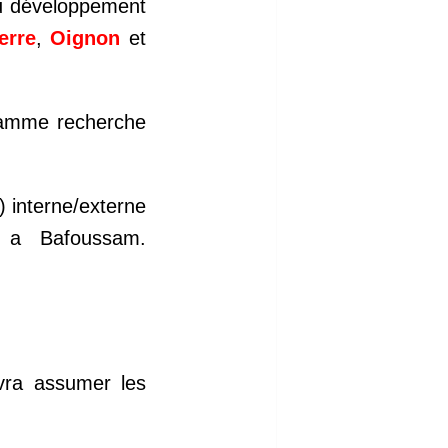
 au développement
erre
,
Oignon
et
ramme recherche
) interne/externe
z) a Bafoussam.
evra assumer les