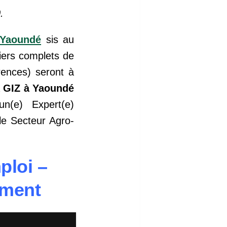
.
 Yaoundé
sis au
iers complets de
érences) seront à
a
GIZ à Yaoundé
n(e) Expert(e)
le Secteur Agro-
ploi –
ement