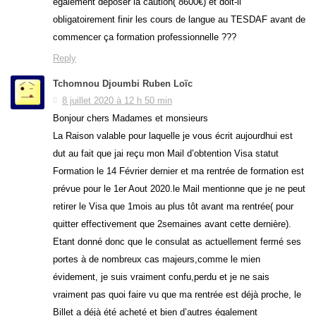
également déposer la caution( 8600€) et doit-il
obligatoirement finir les cours de langue au TESDAF avant de
commencer ça formation professionnelle ???
Reply
Tchomnou Djoumbi Ruben Loïc
8 juillet 2020 à 12 h 50 min
Bonjour chers Madames et monsieurs
La Raison valable pour laquelle je vous écrit aujourdhui est
dut au fait que jai reçu mon Mail d’obtention Visa statut
Formation le 14 Février dernier et ma rentrée de formation est
prévue pour le 1er Aout 2020.le Mail mentionne que je ne peut
retirer le Visa que 1mois au plus tôt avant ma rentrée( pour
quitter effectivement que 2semaines avant cette dernière).
Etant donné donc que le consulat as actuellement fermé ses
portes à de nombreux cas majeurs,comme le mien
évidement, je suis vraiment confu,perdu et je ne sais
vraiment pas quoi faire vu que ma rentrée est déjà proche, le
Billet a déjà été acheté et bien d’autres également