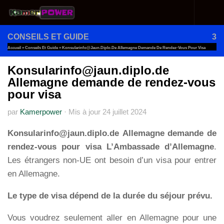
Au dessous du contenu
CONSEILS ET GUIDE
3
Accueil
»
Conseils Et Guide
»
Konsularinfo@jaun.diplo.de Allemagne Demande De Rendez-Vous Pour Visa
Konsularinfo@jaun.diplo.de
Allemagne demande de rendez-vous
pour visa
par
Kamerpower
·
Mis à jour
24 juillet 2024
Konsularinfo@jaun.diplo.de
Allemagne demande de
rendez-vous pour visa L’Ambassade d’Allemagne
.
Les étrangers non-UE ont besoin d’un visa pour entrer
en Allemagne.
Le type de visa dépend de la durée du séjour prévu.
Vous voudrez seulement aller en Allemagne pour une