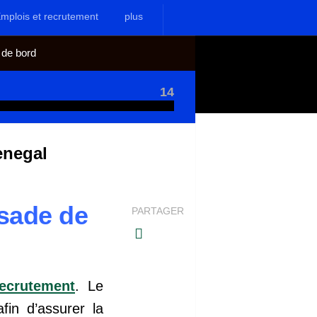
mplois et recrutement
plus
 de bord
14
enegal
sade de
PARTAGER
ecrutement
. Le
in d’assurer la