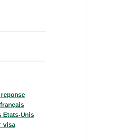
e reponse
français
 Etats-Unis
 visa