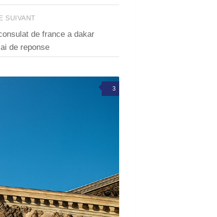
E SUIVANT
onsulat de france a dakar
lai de reponse
3