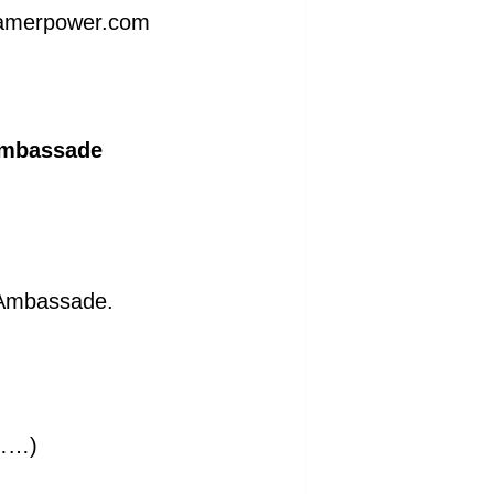
 kamerpower.com
’Ambassade
l’Ambassade.
e……)