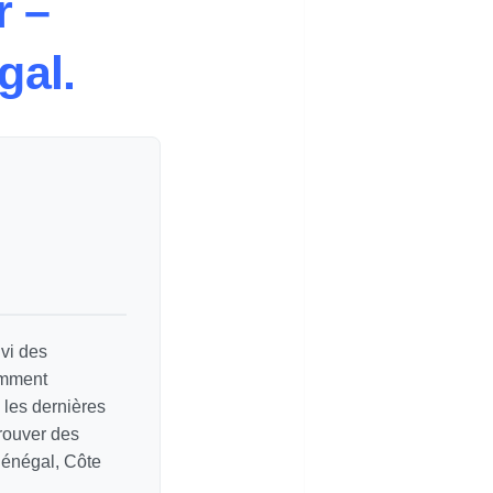
r –
gal.
vi des
amment
e les dernières
rouver des
Sénégal, Côte