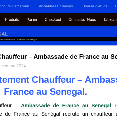
ncours Cameroun
Anciennes Épreuves
Bourse d’étude
E
Produits
Panier
Checkout
Contactez Nous
Tableau
GAL
ur – Ambassade De France Au Senegal
Chauffeur – Ambassade de France au S
ovembre 2024
utement Chauffeur – Ambas
France au Senegal.
uffeur –
Ambassade de France au Senegal r
e de France au Sénégal recrute un chauffeur af