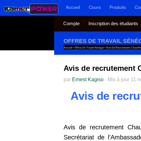
Accueil
Cours
Produits
Co
Au dessous du contenu
Compte
Inscription des étudiants
OFFRES DE TRAVAIL SÉNÉ
Accueil
»
Offres De Travail Sénégal
»
Avis De Recrutement Chauffe
Avis de recrutement 
par
Ernest Kagiso
·
Mis à jour
11 n
Avis de recr
Avis de recrutement Cha
Secrétariat de l’Ambassad