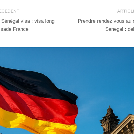
RÉCÉDENT
ARTICL
Sénégal visa : visa long
Prendre rendez vous au c
ssade France
Senegal : de