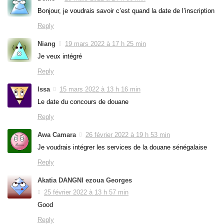
Bonjour, je voudrais savoir c’est quand la date de l’inscription
Reply
Niang
19 mars 2022 à 17 h 25 min
Je veux intégré
Reply
Issa
15 mars 2022 à 13 h 16 min
Le date du concours de douane
Reply
Awa Camara
26 février 2022 à 19 h 53 min
Je voudrais intégrer les services de la douane sénégalaise
Reply
Akatia DANGNI ezoua Georges
25 février 2022 à 13 h 57 min
Good
Reply