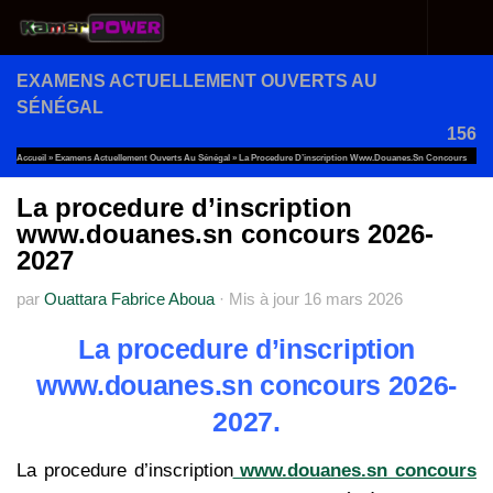
Au dessous du contenu
EXAMENS ACTUELLEMENT OUVERTS AU
SÉNÉGAL
156
Accueil
»
Examens Actuellement Ouverts Au Sénégal
»
La Procedure D’inscription Www.douanes.sn Concours
2026-2027
La procedure d’inscription
www.douanes.sn concours 2026-
2027
par
Ouattara Fabrice Aboua
·
Mis à jour
16 mars 2026
La procedure d’inscription
www.douanes.sn concours 2026-
2027.
La procedure d’inscription
www.douanes.sn concours