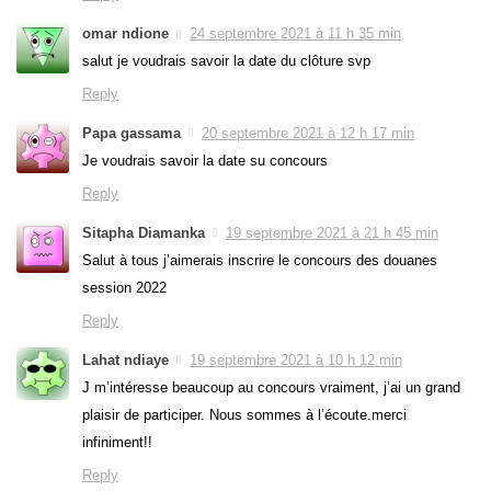
omar ndione
24 septembre 2021 à 11 h 35 min
salut je voudrais savoir la date du clôture svp
Reply
Papa gassama
20 septembre 2021 à 12 h 17 min
Je voudrais savoir la date su concours
Reply
Sitapha Diamanka
19 septembre 2021 à 21 h 45 min
Salut à tous j’aimerais inscrire le concours des douanes
session 2022
Reply
Lahat ndiaye
19 septembre 2021 à 10 h 12 min
J m’intéresse beaucoup au concours vraiment, j’ai un grand
plaisir de participer. Nous sommes à l’écoute.merci
infiniment!!
Reply