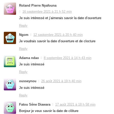
Roland Pierre Nyafouna
16 septembre 2021 à 21 h 52 min
Je suis intéressé et j’aimerais savoir la date d’ouverture
Reply
Ngom
12 septembre 2021 à 20 h 40 min
Je voudrais savoir la date d’ouverture et de clocture
Reply
Adama ndao
8 septembre 2021 à 14 h 43 min
Je suis intéressé
Reply
ousseynou
26 août 2021 à 19 h 40 min
Je suis intéressé
Reply
Fatou Séne Diawara
17 août 2021 à 18 h 58 min
Bonjour je veux savoir la date de clôture