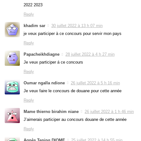
2022 2023
Reply
khadim sar
30 juillet 2022 à 13 h 07 min
je veux participer à ce concours pour servir mon pays
Reply
Papacheikhdiagne
28 juillet 2022 à 4 h 27 min
Je veux participer á ce concours
Reply
Oumar ngalla ndione
26 juillet 2022 à 5 h 16 min
Je veux faire le concours de douane pour cette année
Reply
Mame thierno birahim niane
26 juillet 2022 à 1 h 46 min
J’aimerais participer au concours douane de cette année
Reply
Agnès Tening DIOME
25 juillet 2022 à 14 h 55 min