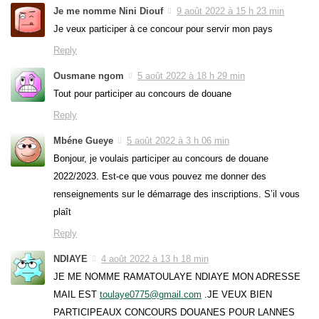
Je me nomme Nini Diouf
9 août 2022 à 15 h 23 min
Je veux participer à ce concour pour servir mon pays
Reply
Ousmane ngom
5 août 2022 à 18 h 29 min
Tout pour participer au concours de douane
Reply
Mbéne Gueye
5 août 2022 à 3 h 06 min
Bonjour, je voulais participer au concours de douane
2022/2023. Est-ce que vous pouvez me donner des
renseignements sur le démarrage des inscriptions. S’il vous
plaît
Reply
NDIAYE
4 août 2022 à 13 h 18 min
JE ME NOMME RAMATOULAYE NDIAYE MON ADRESSE
MAIL EST
toulaye0775@gmail.com
.JE VEUX BIEN
PARTICIPEAUX CONCOURS DOUANES POUR LANNES