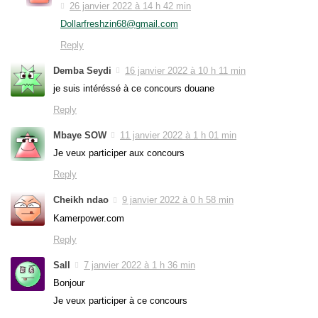
26 janvier 2022 à 14 h 42 min
Dollarfreshzin68@gmail.com
Reply
Demba Seydi
16 janvier 2022 à 10 h 11 min
je suis intéréssé à ce concours douane
Reply
Mbaye SOW
11 janvier 2022 à 1 h 01 min
Je veux participer aux concours
Reply
Cheikh ndao
9 janvier 2022 à 0 h 58 min
Kamerpower.com
Reply
Sall
7 janvier 2022 à 1 h 36 min
Bonjour
Je veux participer à ce concours