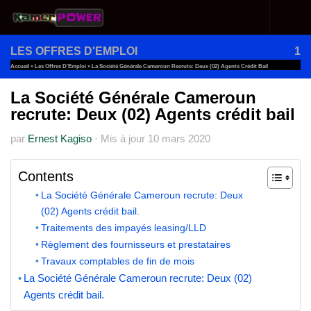
Au dessous du contenu
LES OFFRES D'EMPLOI
1
Accueil
»
Les Offres D'Emploi
»
La Société Générale Cameroun Recrute: Deux (02) Agents Crédit Bail
La Société Générale Cameroun
recrute: Deux (02) Agents crédit bail
par
Ernest Kagiso
·
Mis à jour
10 mars 2020
Contents
La Société Générale Cameroun recrute: Deux
(02) Agents crédit bail.
Traitements des impayés leasing/LLD
Règlement des fournisseurs et prestataires
Travaux comptables de fin de mois
La Société Générale Cameroun recrute: Deux (02)
Agents crédit bail.