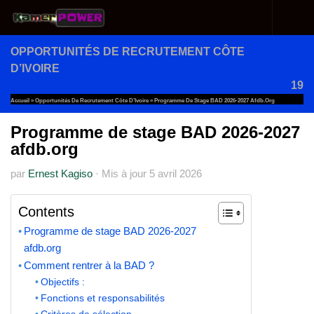
Au dessous du contenu
OPPORTUNITÉS DE RECRUTEMENT CÔTE
D’IVOIRE
19
Accueil
»
Opportunités De Recrutement Côte D’Ivoire
»
Programme De Stage BAD 2026-2027 Afdb.org
Programme de stage BAD 2026-2027
afdb.org
par
Ernest Kagiso
·
Mis à jour
5 avril 2026
Contents
Programme de stage BAD 2026-2027
afdb.org
Comment rentrer à la BAD ?
Objectifs :
Fonctions et responsabilités