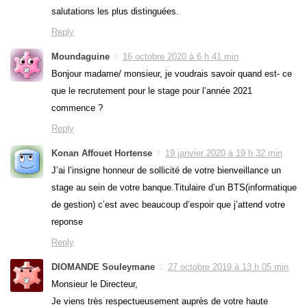
salutations les plus distinguées.
Reply
Moundaguine
16 octobre 2020 à 6 h 41 min
Bonjour madame/ monsieur, je voudrais savoir quand est- ce
que le recrutement pour le stage pour l’année 2021
commence ?
Reply
Konan Affouet Hortense
19 janvier 2020 à 19 h 32 min
J’ai l’insigne honneur de sollicité de votre bienveillance un
stage au sein de votre banque.Titulaire d’un BTS(informatique
de gestion) c’est avec beaucoup d’espoir que j’attend votre
reponse
Reply
DIOMANDE Souleymane
27 octobre 2019 à 13 h 05 min
Monsieur le Directeur,
Je viens très respectueusement auprès de votre haute