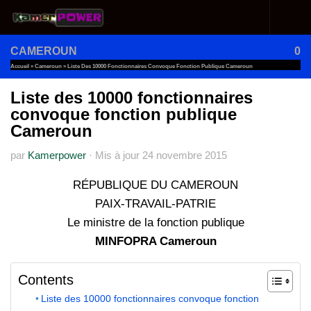
Au dessous du contenu
CAMEROUN
0
Accueil
»
Cameroun
»
Liste Des 10000 Fonctionnaires Convoque Fonction Publique Cameroun
Liste des 10000 fonctionnaires
convoque fonction publique
Cameroun
par
Kamerpower
·
Mis à jour
24 novembre 2015
RÉPUBLIQUE DU CAMEROUN
PAIX-TRAVAIL-PATRIE
Le ministre de la fonction publique
MINFOPRA Cameroun
Contents
Liste des 10000 fonctionnaires convoque fonction