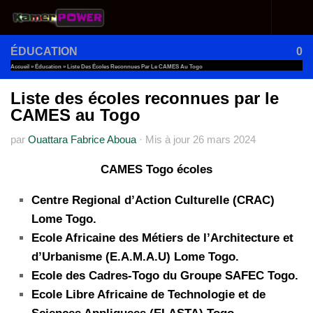
Au dessous du contenu
ÉDUCATION
0
Accueil
»
Éducation
»
Liste Des Écoles Reconnues Par Le CAMES Au Togo
Liste des écoles reconnues par le
CAMES au Togo
par
Ouattara Fabrice Aboua
·
Mis à jour
26 mars 2024
CAMES Togo écoles
Centre Regional d’Action Culturelle (CRAC)
Lome Togo.
Ecole Africaine des Métiers de l’Architecture et
d’Urbanisme (E.A.M.A.U) Lome Togo.
Ecole des Cadres-Togo du Groupe SAFEC Togo.
Ecole Libre Africaine de Technologie et de